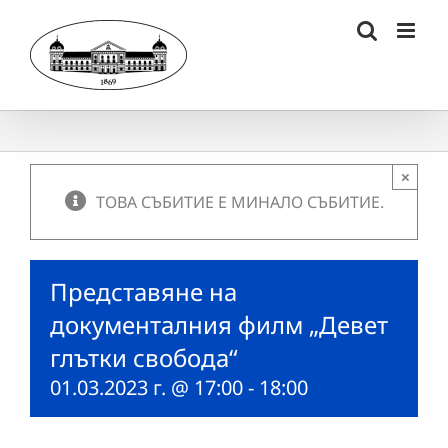
Skip
to
content
×
ТОВА СЪБИТИЕ Е МИНАЛО СЪБИТИЕ.
Представяне на
документалния филм „Девет
глътки свобода“
01.03.2023 г. @ 17:00
-
18:00