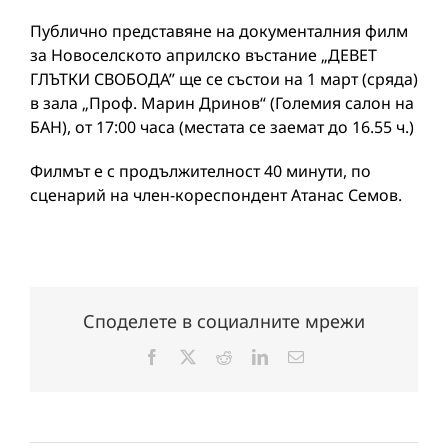
Публично представяне на документалния филм
за Новоселското априлско въстание „ДЕВЕТ
ГЛЪТКИ СВОБОДА” ще се състои на 1 март (сряда)
в зала „Проф. Марин Дринов“ (Големия салон на
БАН), от 17:00 часа (местата се заемат до 16.55 ч.)
Филмът е с продължителност 40 минути, по
сценарий на член-кореспондент Атанас Семов.
Споделете в социалните мрежи
Facebook
X
Reddit
LinkedIn
Електронна
поща: