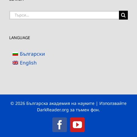
Търсене
на:
LANGUAGE
Български
English
© 2026 Българска академия на науките | Използвайте
DarkReader.org
за тъмен фон.
Facebook
YouTube