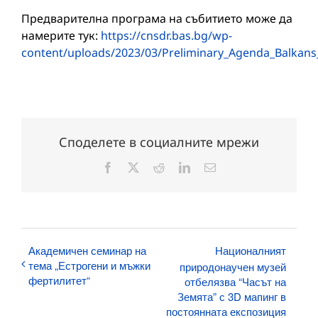
Предварителна програма на събитието може да
намерите тук:
https://cnsdr.bas.bg/wp-
content/uploads/2023/03/Preliminary_Agenda_Balkans
Споделете в социалните мрежи
Facebook
X
Reddit
LinkedIn
Електронна
поща:
Академичен семинар на
Националният
тема „Естрогени и мъжки
природонаучен музей
фертилитет“
отбелязва “Часът на
Земята” с 3D мапинг в
постоянната експозиция