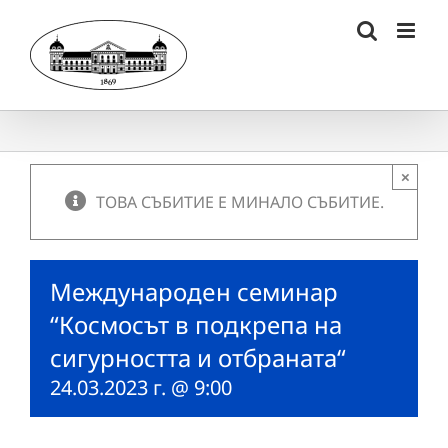
Skip
to
content
×
ТОВА СЪБИТИЕ Е МИНАЛО СЪБИТИЕ.
Международeн семинар
“Космосът в подкрепа на
сигурността и отбраната“
24.03.2023 г. @ 9:00