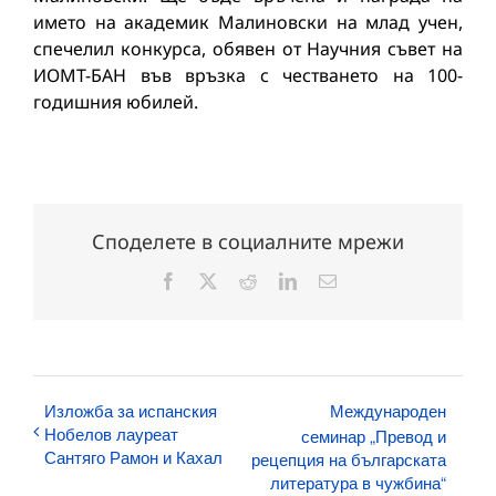
името на академик Малиновски на млад учен,
спечелил конкурса, обявен от Научния съвет на
ИОМТ-БАН във връзка с честването на 100-
годишния юбилей.
Споделете в социалните мрежи
Facebook
X
Reddit
LinkedIn
Електронна
поща:
Изложба за испанския
Международен
Нобелов лауреат
семинар „Превод и
Сантяго Рамон и Кахал
рецепция на българската
литература в чужбина“