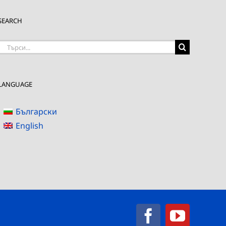
SEARCH
Търсене
на:
LANGUAGE
Български
English
Facebook
YouTub