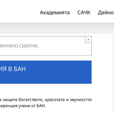
Академията
САЧК
Дейно
×
 МИНАЛО СЪБИТИЕ.
Я В БАН
 защита богатството, красотата и звучността
ференция учени от БАН.