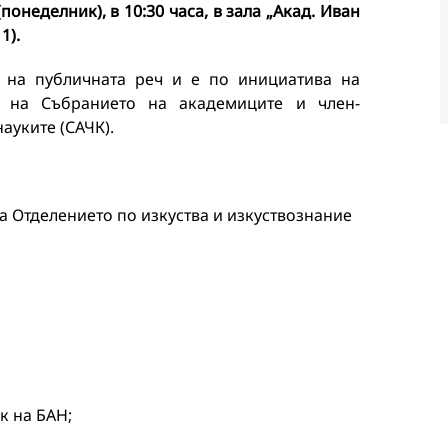
онеделник), в 10:30 часа, в зала „Акад. Иван
1).
о на публичната реч и е по инициатива на
е на Събранието на академиците и член-
ауките (САЧК).
а Отделението по изкуства и изкуствознание
к на БАН;