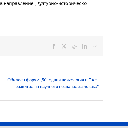
Н в направление „Културно-историческо
Facebook
X
Reddit
LinkedIn
Електронна
поща:
Юбилеен форум „50 години психология в БАН:
развитие на научното познание за човека“