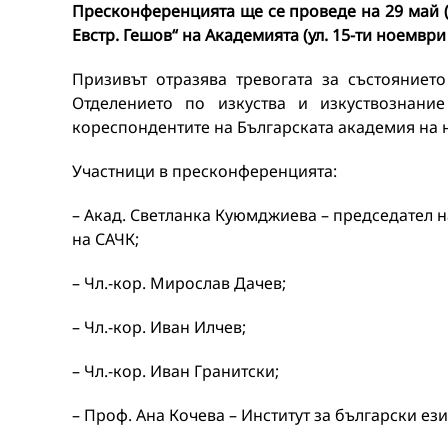
Пресконференцията ще се проведе на 29 май (п
Евстр. Гешов“ на Академията (ул. 15-ти ноември 
Призивът отразява тревогата за състояниет
Отделението по изкуства и изкуствознани
кореспондентите на Българската академия на н
Участници в пресконференцията:
– Акад. Светланка Куюмджиева – председател н
на САЧК;
– Чл.-кор. Мирослав Дачев;
– Чл.-кор. Иван Илчев;
– Чл.-кор. Иван Гранитски;
– Проф. Ана Кочева – Институт за български ези