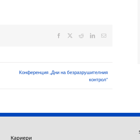
Facebook
X
Reddit
LinkedIn
Електронна
поща:
Конференция „Дни на безразрушителния
контрол“
Кариери