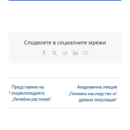
Споделете в социалните мрежи
Facebook
X
Reddit
LinkedIn
Електронна
поща:
Представяне на
Академична лекция
енциклопедията
„Геномно наследство от
„Лечебни растения“
древни популации“