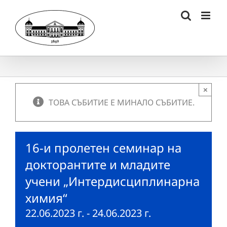
Skip
to
content
×
ТОВА СЪБИТИЕ Е МИНАЛО СЪБИТИЕ.
16-и пролетен семинар на
докторантите и младите
учени „Интердисциплинарна
химия“
22.06.2023 г.
-
24.06.2023 г.