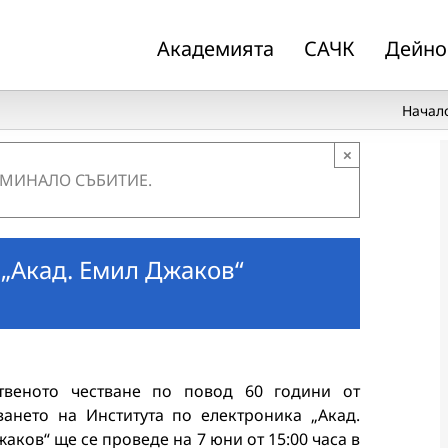
Академията
САЧК
Дейно
Начал
×
 МИНАЛО СЪБИТИЕ.
 „Акад. Емил Джаков“
твеното честване по повод 60 години от
ването на Института по електроника „Акад.
аков“ ще се проведе на 7 юни от 15:00 часа в