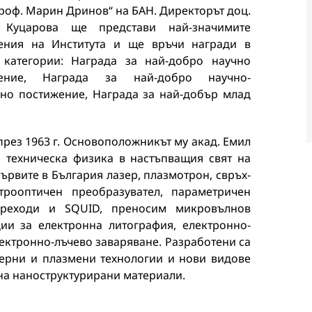
роф. Марин Дринов“ на БАН. Директорът доц.
 Куцарова ще представи най-значимите
ения на Института и ще връчи награди в
 категории: Награда за най-добро научно
жение, Награда за най-добро научно-
но постижение, Награда за най-добър млад
през 1963 г. Основоположникът му акад. Емил
 техническа физика в настъпващия свят на
първите в България лазер, плазмотрон, свръх-
трооптичен преобразувател, параметричен
преходи и SQUID, преносим микровълнов
ции за електронна литография, електронно-
лектронно-лъчево заваряване. Разработени са
зерни и плазмени технологии и нови видове
 на наноструктурирани материали.