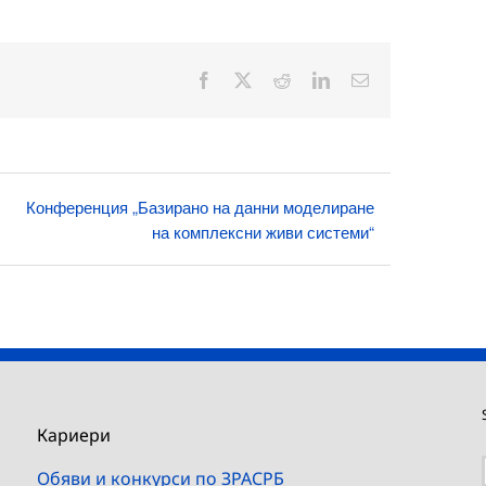
Facebook
X
Reddit
LinkedIn
Електронна
поща:
Конференция „Базирано на данни моделиране
на комплексни живи системи“
Кариери
Обяви и конкурси по ЗРАСРБ