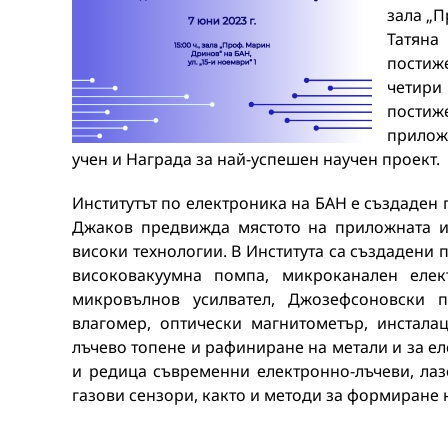
зала „П
Татяна
постиж
четири
пости
прилож
учен и Награда за най-успешен научен проект.
Институтът по електроника на БАН е създаден 
Джаков предвижда мястото на приложната и
високи технологии. В Института са създадени 
високовакуумна помпа, микроканален елек
микровълнов усилвател, Джозефсоновски 
влагомер, оптически магнитометър, инстала
лъчево топене и рафиниране на метали и за е
и редица съвременни електронно-лъчеви, ла
газови сензори, както и методи за формиране