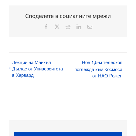
Споделете в социалните мрежи
Facebook
X
Reddit
LinkedIn
Електронна
поща:
Лекции на Майкъл
Нов 1,5-м телескоп
Дъглас от Университета
поглежда към Космоса
в Харвард
от НАО Рожен