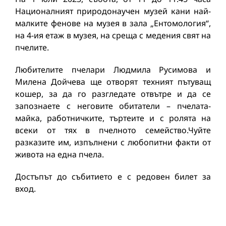
Националният природонаучен музей кани най-
малките фенове на музея в зала „Ентомология“,
на 4-ия етаж в музея, на среща с медения свят на
пчелите.
Любителите пчелари Людмила Русимова и
Милена Дойчева ще отворят техният пътуващ
кошер, за да го разгледате отвътре и да се
запознаете с неговите обитатели – пчелата-
майка, работничките, търтеите и с ролята на
всеки от тях в пчелното семейство.Чуйте
разказите им, изпълнени с любопитни факти от
живота на една пчела.
Достъпът до събитието е с редовен билет за
вход.