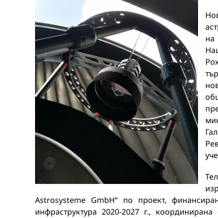
Но
ас
на
На
Ро
тъ
но
об
пр
ми
Гал
Ре
уче
Те
из
Astrosysteme GmbH“ по проект, финансира
инфраструктура 2020-2027 г., координиран