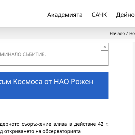
Академията
САЧК
Дейно
Начало
Но
×
 МИНАЛО СЪБИТИЕ.
 към Космоса от НАО Рожен
дерното съоръжение влиза в действие 42 г.
д откриването на обсерваторията