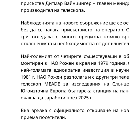
присъства Дитмар Вайнцингер – главен менид
производител на телескопа.
Наблюденията на новото съоръжение ще се ос
без да се налага присъствието на оператор. 
три огледала с много прецизна компютърн
отклоненията и необходимостта от допълните
Най-големият от четирите съществуващи в об
монтиран в НАО Рожен в края на 1979 година.
най-голямата еднократна инвестиция в научн
1981 г. НАО Рожен разполага и с други три тел
телескоп MEADE за изследвания на Слънце
Югоизточна Европа българска станция на пан
очаква да заработи през 2025 г.
Във връзка с официалното откриване на но
приема посетители.