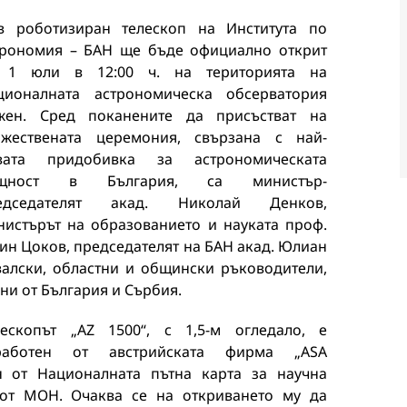
в роботизиран телескоп на Института по
трономия – БАН ще бъде официално открит
 1 юли в 12:00 ч. на територията на
ционалната астрономическа обсерватория
жен. Сред поканените да присъстват на
ржествената церемония, свързана с най-
вата придобивка за астрономическата
щност в България, са министър-
едседателят акад. Николай Денков,
нистърът на образованието и науката проф.
ин Цоков, председателят на БАН акад. Юлиан
валски, областни и общински ръководители,
ни от България и Сърбия.
лескопът „AZ 1500“, с 1,5-м огледало, е
работен от австрийската фирма „ASA
н от Националната пътна карта за научна
а от МОН. Очаква се на откриването му да