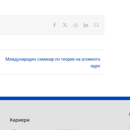
Facebook
X
Reddit
LinkedIn
Електронна
поща:
Mеждународен семинар по теория на атомното
ядро
Кариери