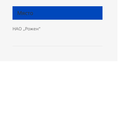
Място
НАО „Рожен“