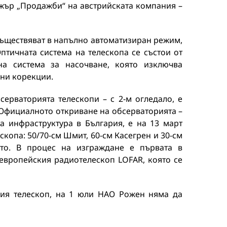
жър „Продажби“ на австрийската компания –
ъществяват в напълно автоматизиран режим,
Оптичната система на телескопа се състои от
а система за насочване, която изключва
лни корекции.
серваторията телескопи – с 2-м огледало, е
 Официалното откриване на обсерваторията –
а инфраструктура в България, е на 13 март
ескопа: 50/70-см Шмит, 60-см Касегрен и 30-см
то. В процес на изграждане е първата в
европейския радиотелескоп LOFAR, която се
вия телескоп, на 1 юли НАО Рожен няма да