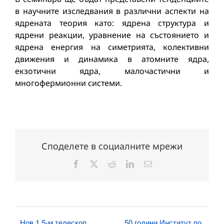
в научните изследвания в различни аспекти на
ядрената теория като: ядрена структура и
ядрени реакции, уравнение на състоянието и
ядрена енергия на симетрията, колективни
движения и динамика в атомните ядра,
екзотични ядра, малочастични и
многофермионни системи.
Споделете в социалните мрежи
Facebook
X
Reddit
LinkedIn
Електронна
поща:
Нов 1,5-м телескоп
50 години Институт по