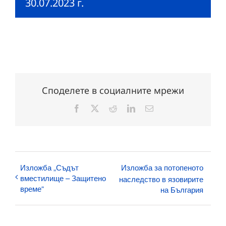
30.07.2023 г.
Споделете в социалните мрежи
Facebook
X
Reddit
LinkedIn
Електронна
поща:
Изложба „Съдът
Изложба за потопеното
вместилище – Защитено
наследство в язовирите
време“
на България