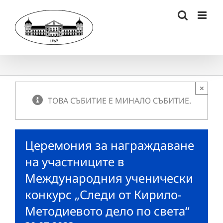
Skip
to
content
×
ТОВА СЪБИТИЕ Е МИНАЛО СЪБИТИЕ.
Церемония за награждаване
на участниците в
Международния ученически
конкурс „Следи от Кирило-
Методиевото дело по света“