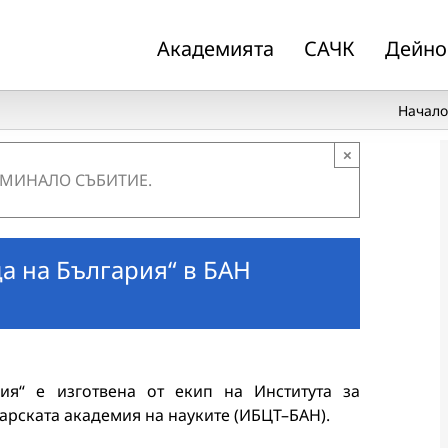
Академията
САЧК
Дейно
Начал
×
 МИНАЛО СЪБИТИЕ.
а на България“ в БАН
ия“ е изготвена от екип на Института за
арската академия на науките (ИБЦТ–БАН).