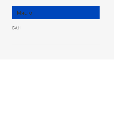
Място
БАН