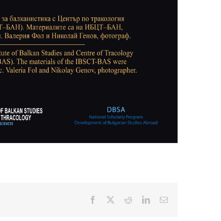
Facebook
X
Reddit
LinkedIn
Електронна
поща: