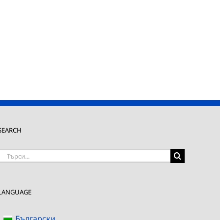
SEARCH
Търсене
на:
LANGUAGE
Български