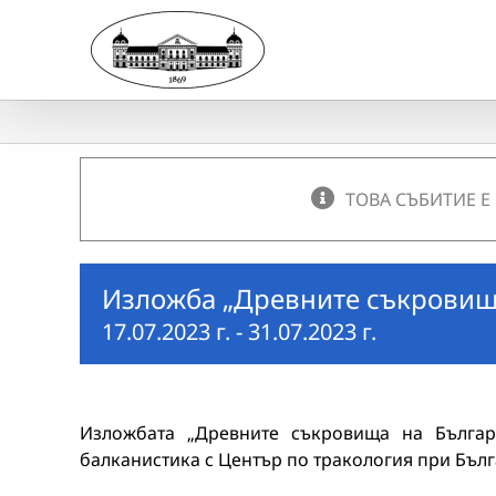
Skip
to
content
ТОВА СЪБИТИЕ Е
Изложба „Древните съкровищ
17.07.2023 г.
-
31.07.2023 г.
Изложбата „Древните съкровища на Българ
балканистика с Център по тракология при Бълг