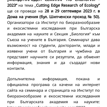
2023“
на тема „
Cutting Edge Research of Ecology“
ще се проведе на
28 и 29 септември 2023 г.
в
Дома на учения (бул. Шипченски проход № 50).
Организатори са Институт по биоразнообразие
и екосистемни изследвания при Българска
академия на науките и Секция „Биология“ към
Съюза на учените в България. Семинарът дава
възможност на студенти, докторанти, млади и
изявени учени от България и чужбина да
представят научните си резултати, да обменят
информация, знания и да създадат нови
контакти.
Допълнителна информация, покана и
официална програма са качени на интернет
сайта на семинара и страницата на Институт по
биоразнообразие и екосистемни изследвания
при Българската академия на науките: