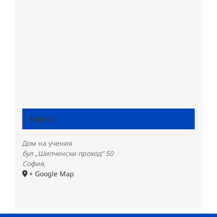
Място
Дом на учения
бул „Шипченски проход“ 50
София
,
+ Google Map