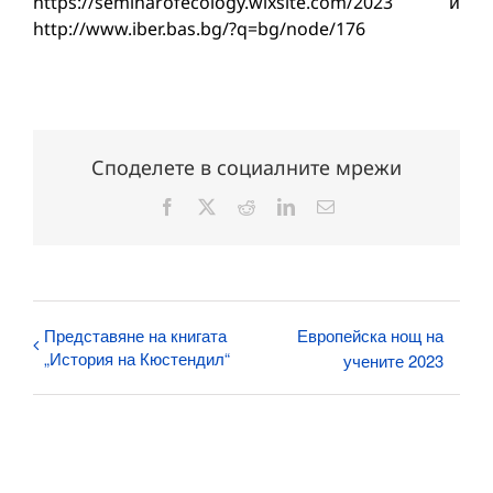
https://seminarofecology.wixsite.com/2023 и
http://www.iber.bas.bg/?q=bg/node/176
Споделете в социалните мрежи
Facebook
X
Reddit
LinkedIn
Електронна
поща:
Представяне на книгата
Европейска нощ на
„История на Кюстендил“
учените 2023