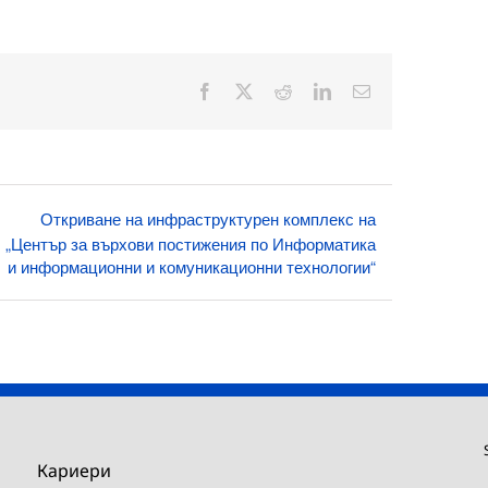
Facebook
X
Reddit
LinkedIn
Електронна
поща:
Откриване на инфраструктурен комплекс на
„Център за върхови постижения по Информатика
и информационни и комуникационни технологии“
Кариери