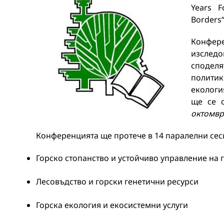
Years F
Borders“
Конфере
изследо
сподел
полити
екологи
ще се 
октомври
Конференцията ще протече в 14 паралелни сес
Горско стопанство и устойчиво управление на 
Лесовъдство и горски генетични ресурси
Горска екология и екосистемни услуги