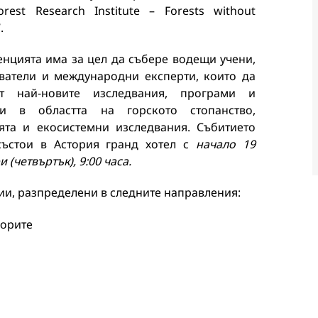
orest Research Institute – Forests without
.
нцията има за цел да събере водещи учени,
ватели и международни експерти, които да
ят най-новите изследвания, програми и
ки в областта на горското стопанство,
ята и екосистемни изследвания. Събитието
състои в Астория гранд хотел с
начало 19
 (четвъртък), 9:00 часа.
ии, разпределени в следните направления:
горите