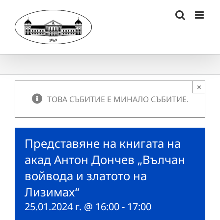
Skip
to
content
×
ТОВА СЪБИТИЕ Е МИНАЛО СЪБИТИЕ.
Представяне на книгата на
акад Антон Дончев „Вълчан
войвода и златото на
Лизимах“
25.01.2024 г. @ 16:00
-
17:00