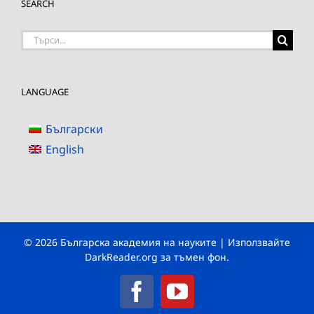
SEARCH
Търсене
на:
LANGUAGE
Български
English
© 2026 Българска академия на науките | Използвайте
DarkReader.org
за тъмен фон.
Facebook
YouTube