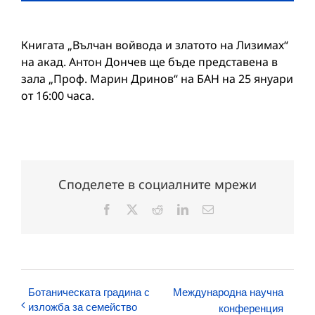
Книгата „Вълчан войвода и златото на Лизимах“
на акад. Антон Дончев ще бъде представена в
зала „Проф. Марин Дринов“ на БАН на 25 януари
от 16:00 часа.
Споделете в социалните мрежи
Facebook
X
Reddit
LinkedIn
Електронна
поща:
Ботаническата градина с
Международна научна
изложба за семейство
конференция