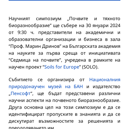
Научният симпозиум „Почвите и тяхното
биоразнообразие” ще събере на 30 януари 2024
от 9:30 ч. представители на академични и
образователни организации и бизнеса в зала
“Проф. Марин Дринов” на Българската академия
на науките за първа среща от инициативата
“Седмица на почвите”, учредена в рамките на
научен проект “
Soils for Europe
” (SOLO).
Събитието се организира от
Националния
природонаучен музей на БАН
и издателство
„
Пенсофт
“, ще бъдат представени различни
научни аспекти на почвеното биоразнообразие.
Друга основна цел на този симпозиум е да се
идентифицират пропуските в знанията и да се
дискутират възможностите за решенията и
преодоляването им.