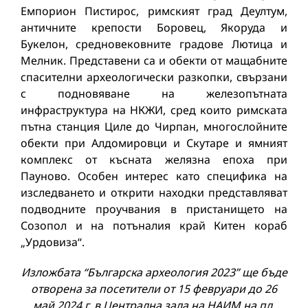
Емпорион Пистирос, римският град Деултум,
античните крепости Боровец, Якоруда и
Букелон, средновековните градове Лютица и
Мелник. Представени са и обекти от мащабните
спасителни археологически разкопки, свързани
с подновяване на железопътната
инфраструктура на НКЖИ, сред които римската
пътна станция Циле до Чирпан, многослойните
обекти при Алдомировци и Скутаре и ямният
комплекс от късната желязна епоха при
Пауново. Особен интерес като специфика на
изследването и открити находки представляват
подводните проучвания в пристанището на
Созопол и на потъналия край Китен кораб
„Урдовиза“.
Изложбата “Българска археология 2023” ще бъде
отворена за посетители от 15 февруари до 26
май 2024 г. в Централна зала на НАИМ на пл.