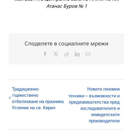
Атанас Буров № 1
Споделете в социалните мрежи
Facebook
X
Reddit
LinkedIn
Електронна
поща:
Традиционно
Новите геномни
тържествено
техники – възможности и
отбелязване на празника
предизвикателства пред
Успение на св. Кирил
изследователите и
земеделските
производители