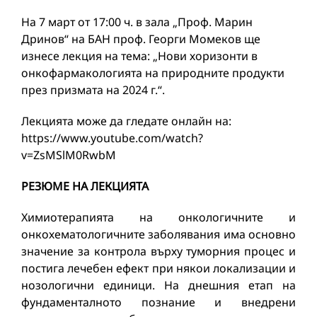
На 7 март от 17:00 ч. в зала „Проф. Марин
Дринов“ на БАН проф. Георги Момеков ще
изнесе лекция на тема: „Нови хоризонти в
онкофармакологията на природните продукти
през призмата на 2024 г.“.
Лекцията може да гледате онлайн на:
https://www.youtube.com/watch?
v=ZsMSlM0RwbM
РЕЗЮМЕ НА ЛЕКЦИЯТА
Химиотерапията на онкологичните и
онкохематологичните заболявания има основно
значение за контрола върху туморния процес и
постига лечебен ефект при някои локализации и
нозологични единици. На днешния етап на
фундаменталното познание и внедрени