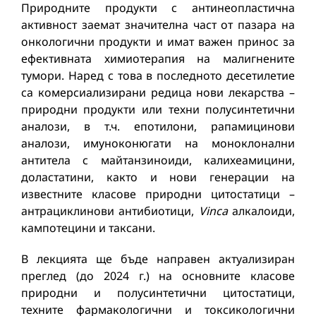
Природните продукти с антинеопластична
активност заемат значителна част от пазара на
онкологични продукти и имат важен принос за
ефективната химиотерапия на малигнените
тумори. Наред с това в последното десетилетие
са комерсиализирани редица нови лекарства –
природни продукти или техни полусинтетични
аналози, в т.ч. епотилони, рапамицинови
аналози, имуноконюгати на моноклонални
антитела с майтанзиноиди, калихеамицини,
доластатини, както и нови генерации на
известните класове природни цитостатици –
антрациклинови антибиотици,
Vinca
алкалоиди,
кампотецини и таксани.
В лекцията ще бъде направен актуализиран
преглед (до 2024 г.) на основните класове
природни и полусинтетични цитостатици,
техните фармакологични и токсикологични