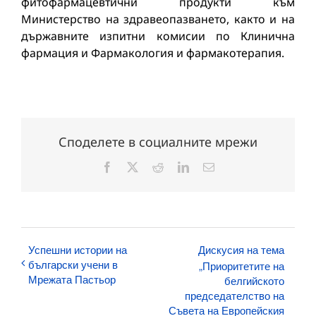
фитофармацевтични продукти към
Министерство на здравеопазването, както и на
държавните изпитни комисии по Клинична
фармация и Фармакология и фармакотерапия.
Споделете в социалните мрежи
Facebook
X
Reddit
LinkedIn
Електронна
поща:
Успешни истории на
Дискусия на тема
български учени в
„Приоритетите на
Мрежата Пастьор
белгийското
председателство на
Съвета на Европейския