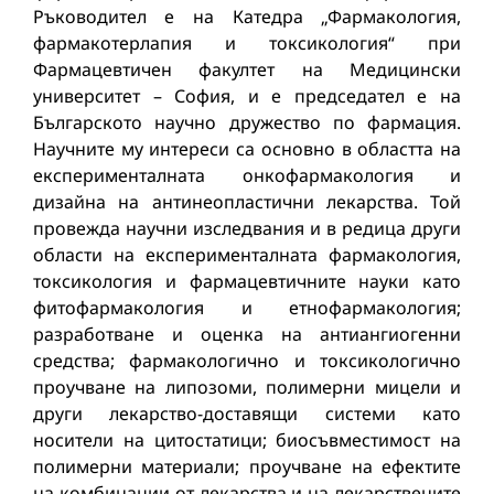
Ръководител е на Катедра „Фармакология,
фармакотерлапия и токсикология“ при
Фармацевтичен факултет на Медицински
университет – София, и е председател е на
Българското научно дружество по фармация.
Научните му интереси са основно в областта на
експерименталната онкофармакология и
дизайна на антинеопластични лекарства. Той
провежда научни изследвания и в редица други
области на експерименталната фармакология,
токсикология и фармацевтичните науки като
фитофармакология и етнофармакология;
разработване и оценка на антиангиогенни
средства; фармакологично и токсикологично
проучване на липозоми, полимерни мицели и
други лекарство-доставящи системи като
носители на цитостатици; биосъвместимост на
полимерни материали; проучване на ефектите
на комбинации от лекарства и на лекарствените