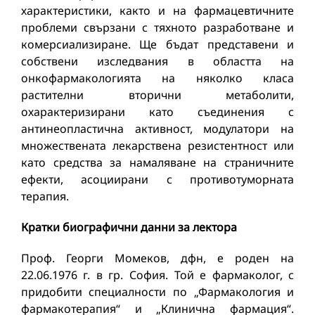
характеристики, както и на фармацевтичните
проблеми свързани с тяхното разработване и
комерсиализиране. Ще бъдат представени и
собствени изследвания в областта на
онкофармакологията на няколко класа
растителни вторични метаболити,
охарактеризирани като съединения с
антинеопластична активност, модулатори на
множествената лекарствена резистентност или
като средства за намаляване на страничните
ефекти, асоциирани с противотуморната
терапия.
Кратки биографични данни за лектора
Проф. Георги Момеков, дфн, е роден на
22.06.1976 г. в гр. София. Той е фармаколог, с
придобити специалности по „Фармакология и
фармакотерапия“ и „Клинична фармация“.