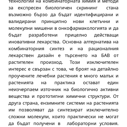
технологии на комбинаторната химия и методи
за експресен биологичен скрининг стана
възможно бързо да бъдат идентифицирани и
валидирани принципно нови клетъчни и
молекулни мишени в онкофармакологията и да
бъдат разработени прицелно действащи
иновативни лекарства. Основна алтернатива на
комбинаторния синтез и на рационалния
лекарствен дизайн е търсенето на БАВ от
растителен произход. Този изключителен
интерес е свързан с това, че броят на детайлно
проучените лечебни растения е много малък и
растенията на практика остават един
неизчерпаем източник на биологично активни
вещества и прототипни химични структури. От
друга страна, ензимните системи на растенията
им позволяват да синтезират изключително
сложни молекули, които практически не могат
да бъдат получени в лабораторни условия.