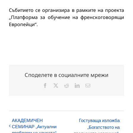
Събитието се организира в рамките на проекта
„Платформа за обучение на френскоговорящи
Европейци“.
Споделете в социалните мрежи
Facebook
X
Reddit
LinkedIn
Електронна
поща:
АКАДЕМИЧЕН
Гостуваща изложба
СЕМИНАР „Актуални
„Богатството на
проблеми на науката“