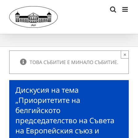
Skip
to
content
×
ТОВА СЪБИТИЕ Е МИНАЛО СЪБИТИЕ.
Дискусия на тема
„Приоритетите на
белгийското
председателство на Съвета
на Европейския съюз и