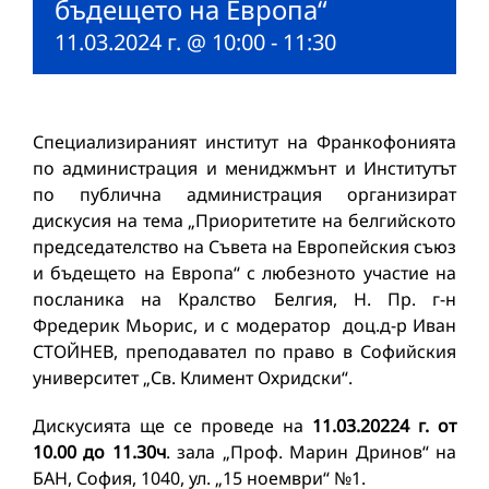
бъдещето на Европа“
11.03.2024 г. @ 10:00
-
11:30
Специализираният институт на Франкофонията
по администрация и мениджмънт и Институтът
по публична администрация организират
дискусия на тема „Приоритетите на белгийското
председателство на Съвета на Европейския съюз
и бъдещето на Европа“ с любезното участие на
посланика на Кралство Белгия, Н. Пр. г-н
Фредерик Мьорис, и с модератор доц.д-р Иван
СТОЙНЕВ, преподавател по право в Софийския
университет „Св. Климент Охридски“.
Дискусията ще се проведе на
11.03.20224 г. от
10.00 до 11.30ч
. зала „Проф. Марин Дринов“ на
БАН, София, 1040, ул. „15 ноември“ №1.