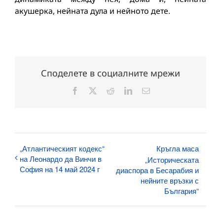
акушерка, нейната дула и нейното дете.
Споделете в социалните мрежи
Facebook
X
Reddit
LinkedIn
Електронна
поща:
„Атлантическият кодекс“
Кръгла маса
на Леонардо да Винчи в
„Историческата
София на 14 май 2024 г
диаспора в Бесарабия и
нейните връзки с
България“