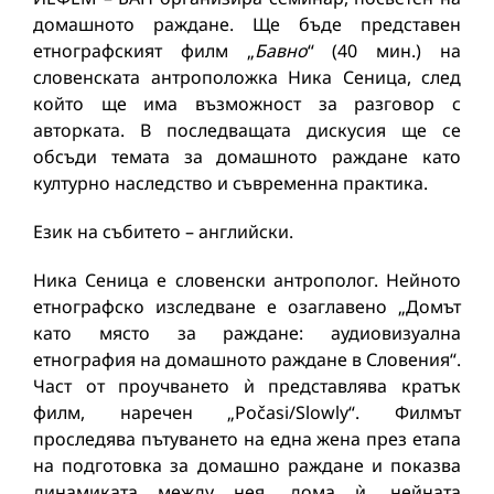
домашното раждане. Ще бъде представен
етнографският филм „
Бавно
“ (40 мин.) на
словенската антроположка Ника Сеница, след
който ще има възможност за разговор с
авторката. В последващата дискусия ще се
обсъди темата за домашното раждане като
културно наследство и съвременна практика.
Език на събитето – английски.
Ника Сеница е словенски антрополог. Нейното
етнографско изследване е озаглавено „Домът
като място за раждане: аудиовизуална
етнография на домашното раждане в Словения“.
Част от проучването ѝ представлява кратък
филм, наречен „Počasi/Slowly“. Филмът
проследява пътуването на една жена през етапа
на подготовка за домашно раждане и показва
динамиката между нея, дома ѝ, нейната