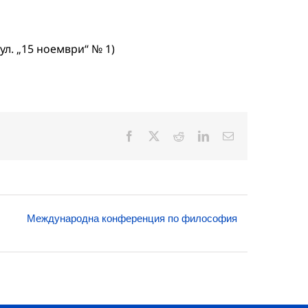
н
л. „15 ноември“ № 1)
Facebook
X
Reddit
LinkedIn
Електронна
поща:
Международна конференция по философия