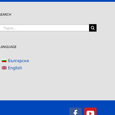
SEARCH
Търсене
на:
LANGUAGE
Български
English