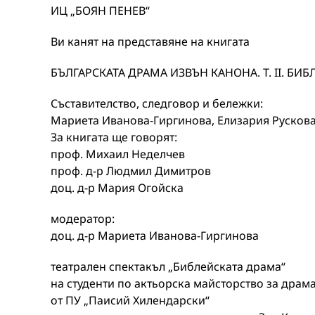
ИЦ „БОЯН ПЕНЕВ“
Ви канят на представяне на книгата
БЪЛГАРСКАТА ДРАМА ИЗВЪН КАНОНА. Т. II. БИ
Съставителство, следговор и бележки:
Мариета Иванова-Гиргинова, Елизария Русков
За книгата ще говорят:
проф. Михаил Неделчев
проф. д-р Людмил Димитров
доц. д-р Мария Огойска
модератор:
доц. д-р Мариета Иванова-Гиргинова
театрален спектакъл „Библейската драма“
на студенти по актьорска майсторство за драм
от ПУ „Паисий Хилендарски“