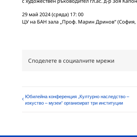
с художествен ръководител гл.ас. д-р Зоя Капо
29 май 2024 (сряда) 17: 00
ЦУ на БАН зала „Проф. Марин Дринов“ (София, у
Споделете в социалните мрежи
Юбилейна конференция „Културно наследство –
изкуство – музеи“ организират три институции