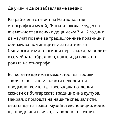
Да учим и да се забавляваме заедно!
Разработена от екип на Националния
етнографски музей, Лятната школа е чудесна
възможност за всички деца межу 7 и 12 години
да научат повече за традиционните празници и
обичаи, за поминъците и занаятите, за
българските митологични персонажи, за ролите
в семейната обредност, както и да влязат в
ролята на етнографи.
Всяко дете ще има възможност да прояви
творчество, като изработи невероятни
предмети, които ще пресъздават отделни
сюжети от българската традиционна култура.
Накрая, с помощта на нашите специалисти,
децата ще направят музейна експозиция, която
ще представи всичко, сътворено от техните