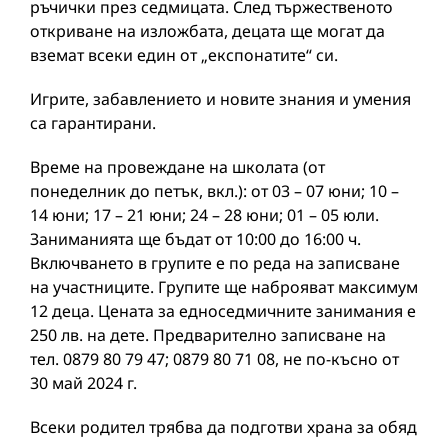
ръчички през седмицата. След тържественото
откриване на изложбата, децата ще могат да
вземат всеки един от „експонатите“ си.
Игрите, забавлението и новите знания и умения
са гарантирани.
Време на провеждане на школата (от
понеделник до петък, вкл.): от 03 – 07 юни; 10 –
14 юни; 17 – 21 юни; 24 – 28 юни; 01 – 05 юли.
Заниманията ще бъдат от 10:00 до 16:00 ч.
Включването в групите е по реда на записване
на участниците. Групите ще наброяват максимум
12 деца. Цената за едноседмичните занимания е
250 лв. на дете. Предварително записване на
тел. 0879 80 79 47; 0879 80 71 08, не по-късно от
30 май 2024 г.
Всеки родител трябва да подготви храна за обяд