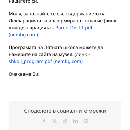
на детето си.
Моля, запознайте се със съдържанието на
Декларацията за информирано съгласие (линк
към декларацията –
ParentDecl-1.pdf
(nembg.com)
Програмата на Лятната школа можете да
намерите на сайта на музея. (линк –
shkoli_program.pdf (nembg.com)
Очакваме Ви!
Споделете в социалните мрежи
Facebook
X
Reddit
LinkedIn
Електронна
поща: