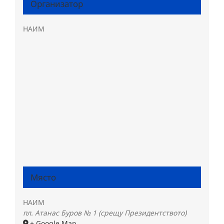
Организатор
НАИМ
Място
НАИМ
пл. Атанас Буров № 1 (срещу Президентството)
+ Google Map