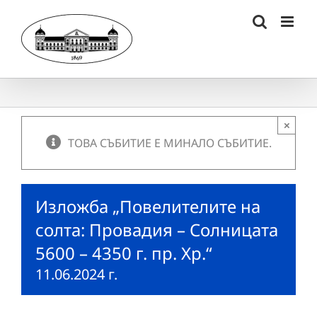
Skip
to
content
×
ТОВА СЪБИТИЕ Е МИНАЛО СЪБИТИЕ.
Изложба „Повелителите на
солта: Провадия – Солницата
5600 – 4350 г. пр. Хр.“
11.06.2024 г.