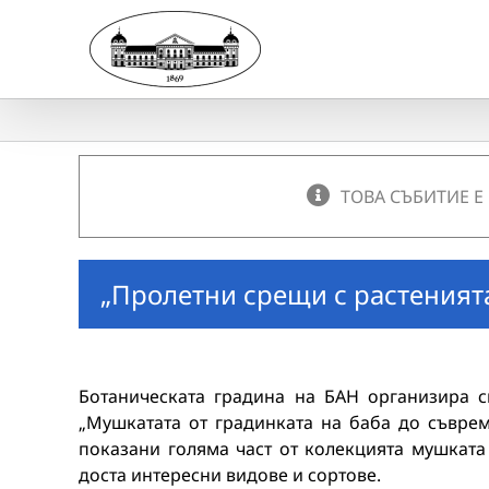
Skip
to
content
ТОВА СЪБИТИЕ Е
„Пролетни срещи с растеният
Ботаническата градина на БАН организира с
„Мушкатата от градинката на баба до съврем
показани голяма част от колекцията мушката
доста интересни видове и сортове.