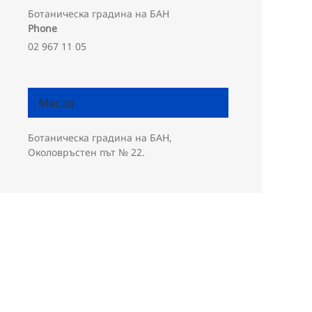
Ботаническа градина на БАН
Phone
02 967 11 05
Място
Ботаническа градина на БАН,
Околовръстен път № 22.