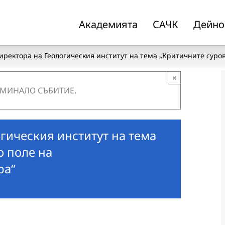
Академията
САЧК
Дейно
иректора на Геологическия институт на тема „Критичните суро
×
 МИНАЛО СЪБИТИЕ.
гическия институт на тема
о поле на
ра“