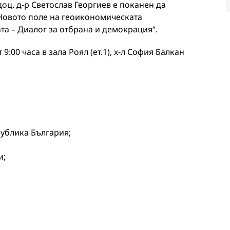
оц. д-р Светослав Георгиев е поканен да
 Новото поле на геоикономическата
а – Диалог за отбрана и демокрация“.
9:00 часа в зала Роял (ет.1), х-л София Балкан
ублика България;
и;