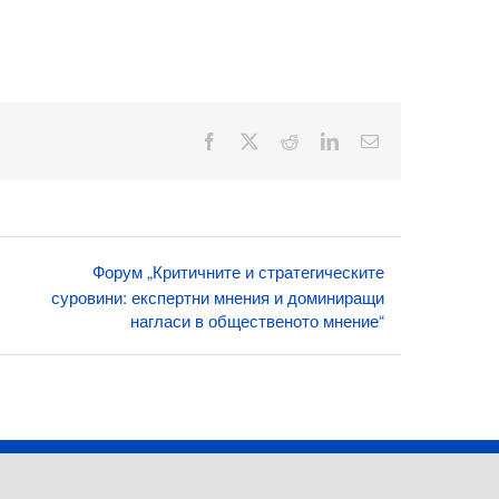
Facebook
X
Reddit
LinkedIn
Електронна
поща:
Форум „Критичните и стратегическите
суровини: експертни мнения и доминиращи
нагласи в общественото мнение“