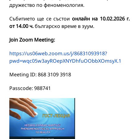
дружество по феноменология.
Събитието ще се състои
онлайн на 10.02.2026 г.
от 14.00 ч.
българско време в зуум.
Join Zoom Meeting
:
https://us06web.zoom.us/j/86831093918?
pwd=wqc05w3ayROepXNYDhfuOObbXOmsyX.1
Meeting ID: 868 3109 3918
Passcode: 988741