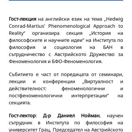
Гост-лекция
на английски език на тема „Hedwig
Conrad-Martius’ Phenomenological Approach to
Reality“ организира секция „История на
философските и научните идеи“ на Института по
философия и социология на БАН в
сътрудничество с Австрийското Дружество за
Феноменология и БФО-Феноменология.
Събитието е част от поредицата от семинари,
лекции и конференции „Виртуалност и
действителност: феноменологични и
постфеноменологични интерпретации“ на
секцията.
Гост-лектор
:
Д-р Даниел Нойман
, научен
сътрудник в Института по философия на
университет Грац, Председател на Австрийското