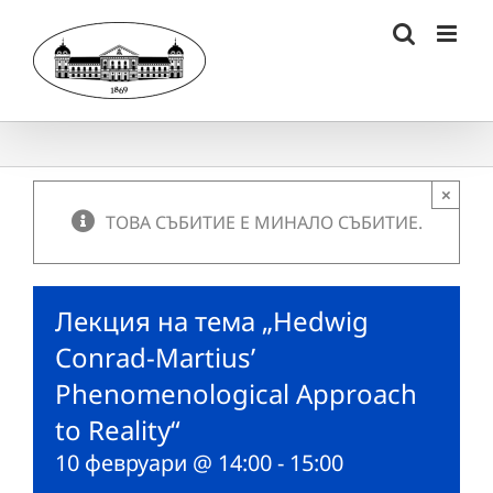
Skip
to
content
×
ТОВА СЪБИТИЕ Е МИНАЛО СЪБИТИЕ.
Лекция на тема „Hedwig
Conrad-Martius’
Phenomenological Approach
to Reality“
10 февруари @ 14:00
-
15:00