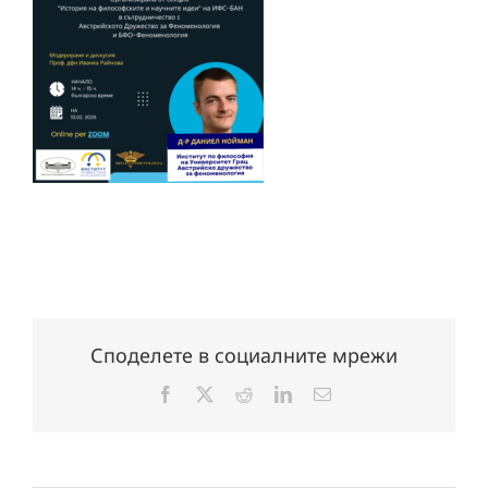
Споделете в социалните мрежи
Facebook
X
Reddit
LinkedIn
Електронна
поща: