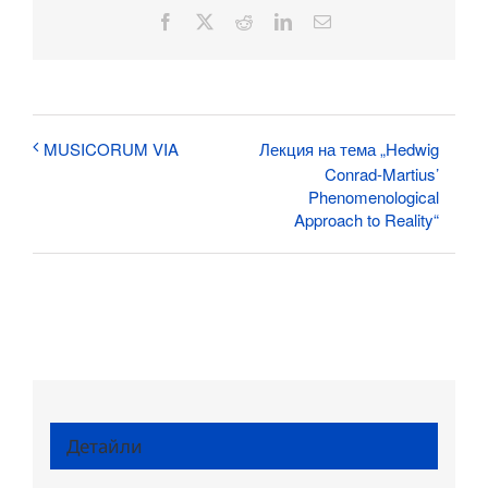
Facebook
X
Reddit
LinkedIn
Електронна
поща:
Лекция на тема „Hedwig
MUSICORUM VIA
Conrad-Martius’
Phenomenological
Approach to Reality“
Детайли