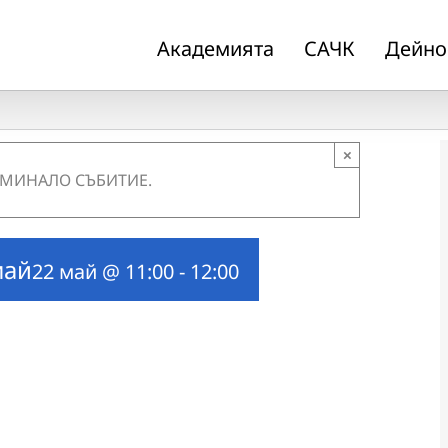
Академията
САЧК
Дейно
×
 МИНАЛО СЪБИТИЕ.
май
22 май @ 11:00
-
12:00