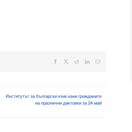
Facebook
X
Reddit
LinkedIn
Електронна
поща:
Институтът за български език кани гражданите
на празнични диктовки за 24 май