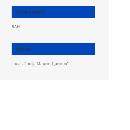
Организатор
БАН
Място
зала „Проф. Марин Дринов“