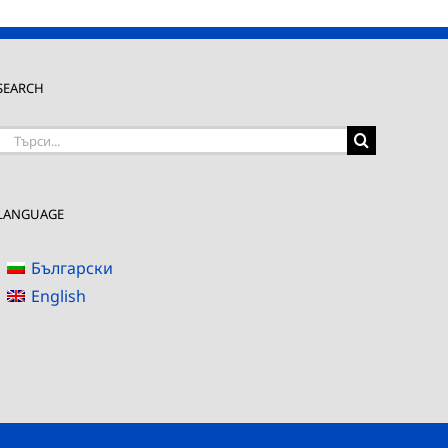
SEARCH
Търсене
на:
LANGUAGE
Български
English