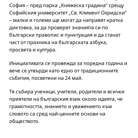
София – пред парка „Княжеска градина“ срещу
Софийския университет „Св. Климент Охридски“
– малки и големи ще могат да направят кратка
диктовка, за да проверят знанията си по
български правопис и пунктуация и да станат
част от празника на българската азбука,
просвета и култура.
Инициативата се провежда за поредна година и
вече се утвърди като едно от традиционните
събития, посветени на 24 май.
Тя събира ученици, учители, родители и всички
приятели на българския език около идеята, че
грамотността, знанието и уважението към
словото са сред най-ценните основи на
обществото.