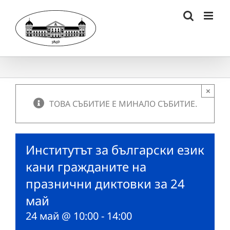
Skip
to
content
×
ТОВА СЪБИТИЕ Е МИНАЛО СЪБИТИЕ.
Институтът за български език
кани гражданите на
празнични диктовки за 24
май
24 май @ 10:00
-
14:00