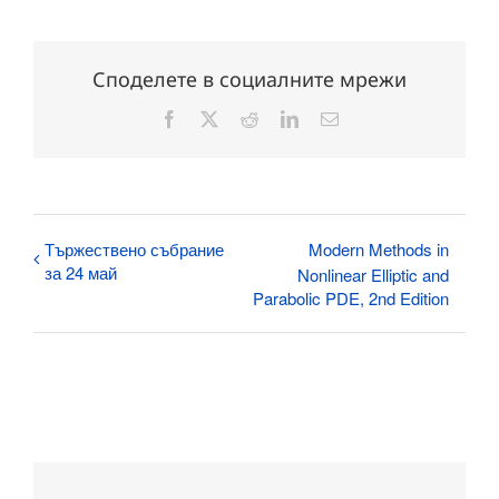
Споделете в социалните мрежи
Facebook
X
Reddit
LinkedIn
Електронна
поща:
Тържествено събрание
Modern Methods in
за 24 май
Nonlinear Elliptic and
Parabolic PDE, 2nd Edition