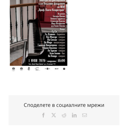
Споделете в социалните мрежи
Facebook
X
Reddit
LinkedIn
Електронна
поща: