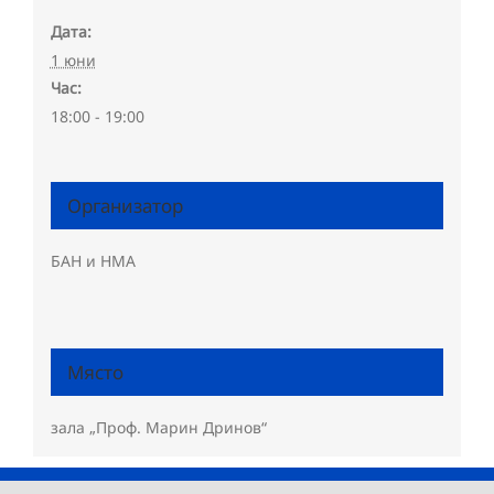
Дата:
1 юни
Час:
18:00 - 19:00
Организатор
БАН и НМА
Място
зала „Проф. Марин Дринов“