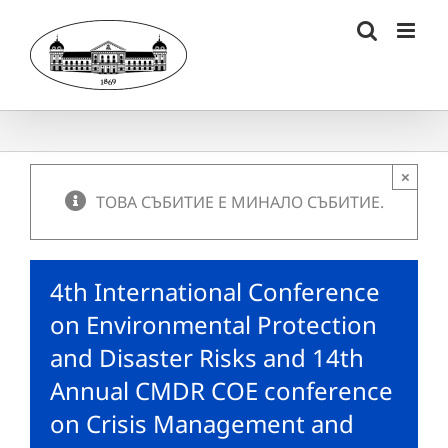
Skip
to
content
×
ТОВА СЪБИТИЕ Е МИНАЛО СЪБИТИЕ.
4th International Conference
on Environmental Protection
and Disaster Risks and 14th
Annual CMDR COE conference
on Crisis Management and