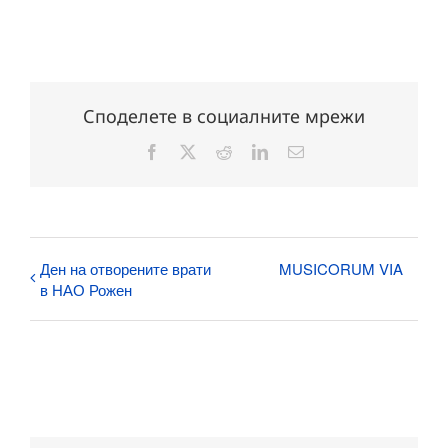
Споделете в социалните мрежи
Facebook
X
Reddit
LinkedIn
Електронна
поща:
Ден на отворените врати
MUSICORUM VIA
в НАО Рожен