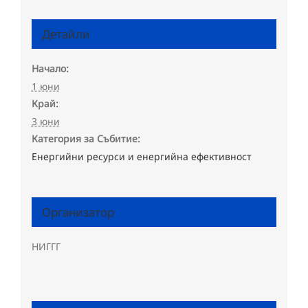
Детайли
Начало:
1 юни
Край:
3 юни
Категория за Събитие:
Енергийни ресурси и енергийна ефективност
Организатор
НИГГГ