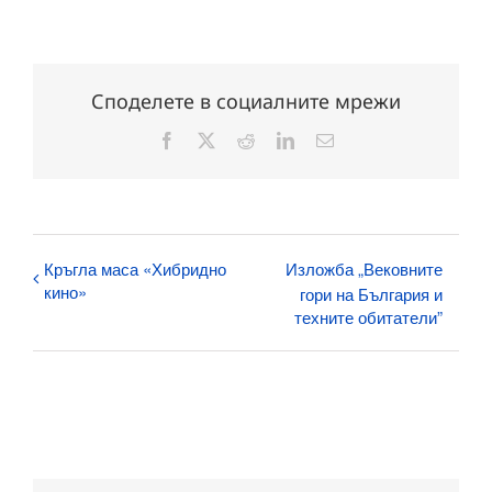
Споделете в социалните мрежи
Facebook
X
Reddit
LinkedIn
Електронна
поща:
Кръгла маса «Хибридно
Изложба „Вековните
кино»
гори на България и
техните обитатели”