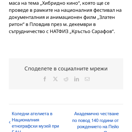
маса на тема „Хибридно кино“, която ще се
проведе в рамките на националния фестивал на
документалния и анимационен филм „Златен
ритон“ в Пловдив през м. декември в
сътрудничество с НАТФИЗ „Кръстьо Сарафов“.
Споделете в социалните мрежи
Facebook
X
Reddit
LinkedIn
Електронна
поща:
Коледни ателиета в
Академично честване
Националния
по повод 140 години от
етнографски музей при
рождението на Пейо
БАН