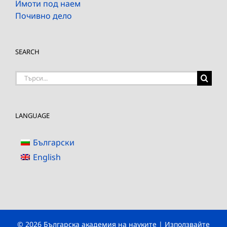
Имоти под наем
Почивно дело
SEARCH
Търсене
на:
LANGUAGE
Български
English
© 2026 Българска академия на науките | Използвайте