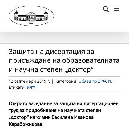
Skip
to
content
Защита на дисертация за
присъждане на образователната
и научна степен „доктор“
12 септември 2019 г.
|
Категории:
Обяви по ЗРАСРБ
|
Етикети:
ИФХ
Открито заседание за защита на дисертационен
труд за придобиване на научната степен
„доктор“ на химик
Василена Иванова
Карабожикова