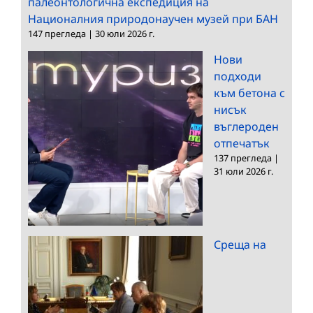
палеонтологична експедиция на
Националния природонаучен музей при БАН
147 прегледа
|
30 юли 2026 г.
Нови
подходи
към бетона с
нисък
въглероден
отпечатък
137 прегледа
|
31 юли 2026 г.
Среща на