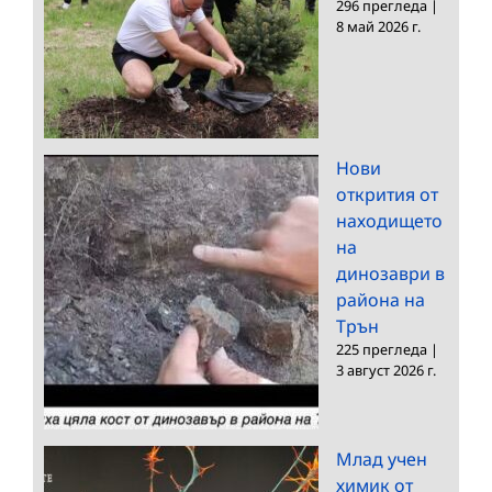
296 прегледа
|
8 май 2026 г.
Нови
открития от
находището
на
динозаври в
района на
Трън
225 прегледа
|
3 август 2026 г.
Млад учен
химик от