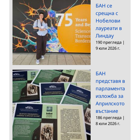
БАН се
срещна с
Нобелови
лауреати в
Линдау
190 прегледа
|
9 юли 2026 г.
БАН
представя в
парламента
изложба за
Априлското
въстание
186 прегледа
|
8 юли 2026 г.