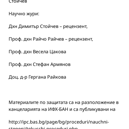
Стойчев
Научно жури:
Дхн Димитър Стойчев – рецензент,
Проф. дхн Райчо Райчев – рецензент,
Проф. дхн Весела Цакова
Проф. дхн Стефан Армянов
Доц. д-р Гергана Райкова
Материалите по защитата са на разположение в
канцеларията на ИФХ-БАН и са публикувани на
http://ipc.bas.bg/page/bg/proceduri/nauchni-
stepeni/tekuschi-proceduri.php