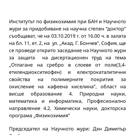
Институтът по физикохимия при БАН и Научното
жури за придобиване на научна степен “доктор”
съобщават, че на 03.10.2019 г. от 16.00 ч. в залата
на бл. 11, ет. 2, на ул. „Акад. Г. Бончев“, София, ще
се проведе открито заседание на Научното жури
за защита на дисертационен труд на тема
„Отлагане на сребро в слоеве от поли(3,4-
етилендиокситиофен) и електрокаталитични
свойства на полимерните покрития за
окисление на кафеена киселина”, област на
висше образование 4. Природни науки,
математика и информатика, Професионално
направление 4.2. Химически науки, докторска
програма „Физикохимия“
Председател на Научното жури: Дхн Димитър