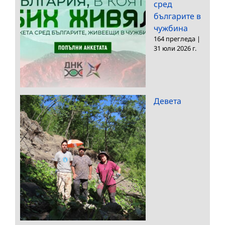
сред
българите в
чужбина
164 прегледа
|
31 юли 2026 г.
Девета