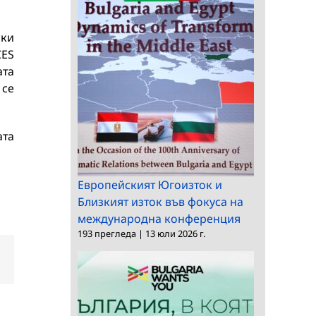
ски
CES
ата
 се
ата
Европейският Югоизток и
Близкият изток във фокуса на
международна конференция
193 прегледа
|
13 юли 2026 г.
dIn
Електронна
поща: