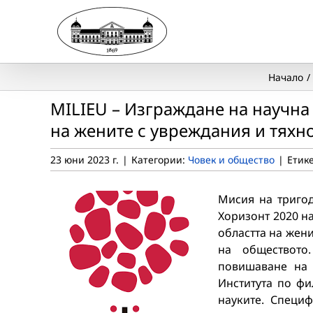
Skip
to
content
Начало
MILIEU – Изграждане на научна 
на жените с увреждания и тяхн
23 юни 2023 г.
|
Категории:
Човек и общество
|
Етик
Мисия на триго
Хоризонт 2020 н
областта на жени
на обществото
повишаване на 
Института по фи
науките. Специ