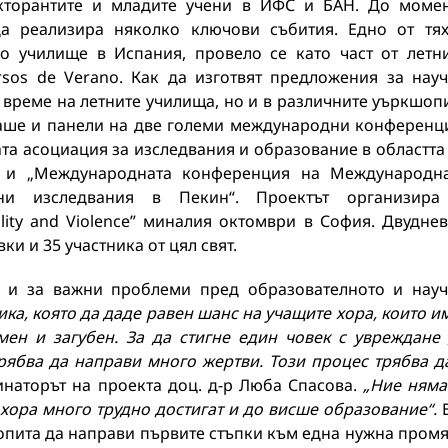
кторантите и младите учени в ИФС и БАН. До моме
да реализира няколко ключови събития. Едно от тя
о училище в Испания, провело се като част от летн
rsos de Verano. Как да изготвят предложения за нау
 време на летните училища, но и в различните уъркшоп
маше и панели на две големи международни конференц
а асоциация за изследвания и образование в областта
“ и „Международната конференция на Международн
и изследвания в Пекин“. Проектът организира
lity and Violence” миналия октомври в София. Двудне
вки и 35 участника от цял свят.
и и за важни проблеми пред образователното и нау
ка, която да даде равен шанс на учащите хора, които и
мен и загубен. За да стигне един човек с увреждане
рябва да направи много жертви. Този процес трябва д
инаторът на проекта доц. д-р Люба Спасова.
„Ние ням
 хора много трудно достигат и до висше образование“.
Е
 опита да направи първите стъпки към една нужна пром