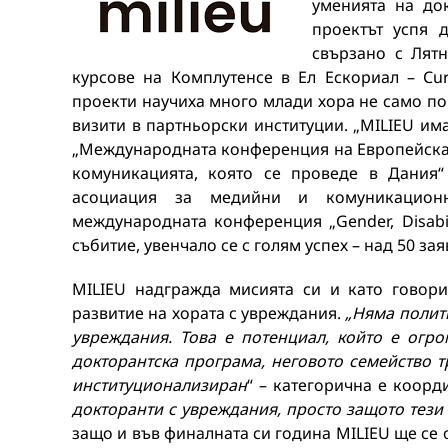
уменията на до
проектът успя 
свързано с Лятн
курсове на Комплутенсе в Ел Ескориал – Cu
проекти научиха много млади хора не само по
визити в партньорски институции. „MILIEU и
„Международната конференция на Европейскат
комуникацията, която се проведе в Дания
асоциация за медийни и комуникационн
международната конференция „Gender, Disabi
събитие, увенчало се с голям успех – над 50 зая
MILIEU надгражда мисията си и като говор
развитие на хората с увреждания.
„Няма полити
увреждания. Това е потенциал, който е огро
докторантска програма, неговото семейство т
институционализиран
“ – категорична е коорд
докторанти с увреждания, просто защото тези
защо и във финалната си година MILIEU ще се