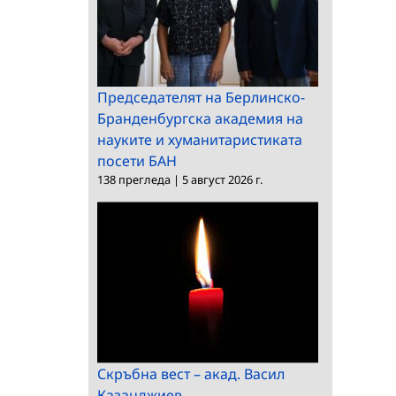
Председателят на Берлинско-
Бранденбургска академия на
науките и хуманитаристиката
посети БАН
138 прегледа
|
5 август 2026 г.
Скръбна вест – акад. Васил
Казанджиев