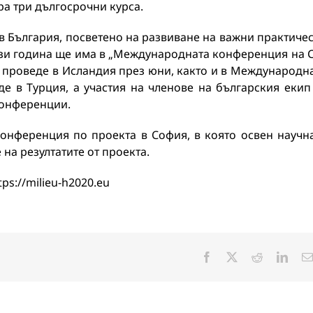
а три дългосрочни курса.
в България, посветено на развиване на важни практиче
ази година ще има в „Международната конференция на 
е проведе в Исландия през юни, както и в Международн
е в Турция, а участия на членове на българския екип
конференции.
онференция по проекта в София, в която освен научн
на резултатите от проекта.
ps://milieu-h2020.eu
Facebook
X
Reddit
Linke