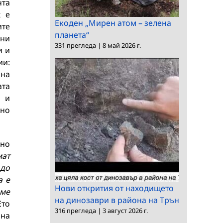
нта
х е
Екоден „Мирен атом – зелена
ите
планета“
чни
331 прегледа
|
8 май 2026 г.
и и
ии:
 на
ата
 и
вно
чно
мат
 до
а е
Нови открития от находището
аме
на динозаври в района на Трън
то
316 прегледа
|
3 август 2026 г.
яна