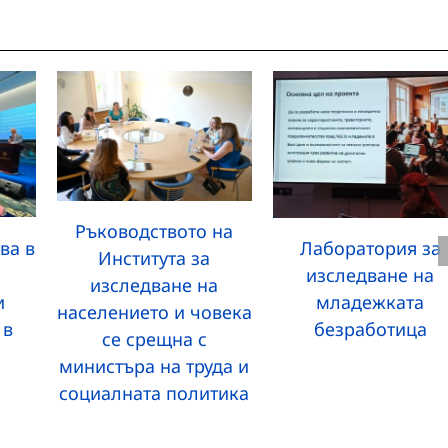
Ръководството на
ва в
Лаборатория за
Института за
изследване на
изследване на
и
младежката
населението и човека
 в
безработица
се срещна с
министъра на труда и
социалната политика