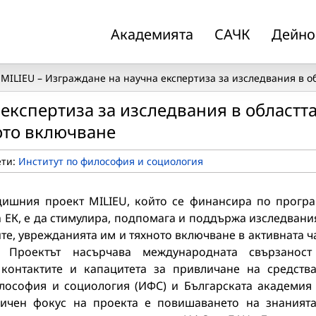
Академията
САЧК
Дейно
MILIEU – Изграждане на научна експертиза за изследвания в о
експертиза за изследвания в областт
ото включване
ети:
Институт по философия и социология
дишния проект MILIEU, който се финансира по прогр
а ЕК, е да стимулира, подпомага и поддържа изследвани
те, уврежданията им и тяхното включване в активната ч
. Проектът насърчава международната свързанос
контактите и капацитета за привличане на средств
лософия и социология (ИФС) и Българската академия
фичен фокус на проекта е повишаването на знаният