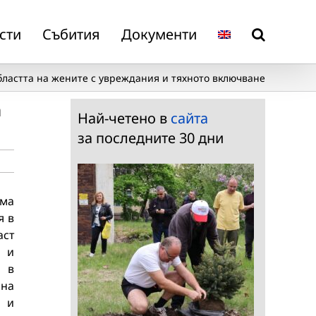
сти
Събития
Документи
бластта на жените с увреждания и тяхното включване
а
Най-четено в
сайта
за последните 30 дни
ама
я в
аст
т и
а в
 на
а и