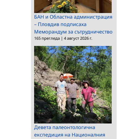
БАН и Областна администрация
– Пловдив подписаха
Меморандум за сътрудничество
165 прегледа
|
4 август 2026 г.
Девета палеонтологична
експедиция на Националния