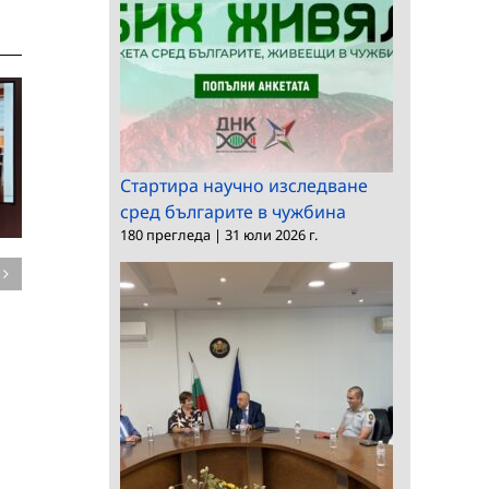
Стартира научно изследване
сред българите в чужбина
180 прегледа
|
31 юли 2026 г.
Национална
Публична защита на
конференция на
Паола Класса в
докторантите,
Института за
постдокторантите и
държавата и правото
младите учени в
при БАН
правната наука