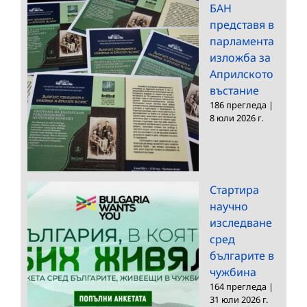
БАН
представя в
парламента
изложба за
Априлското
въстание
186 прегледа
|
8 юли 2026 г.
Стартира
научно
изследване
сред
българите в
чужбина
164 прегледа
|
31 юли 2026 г.