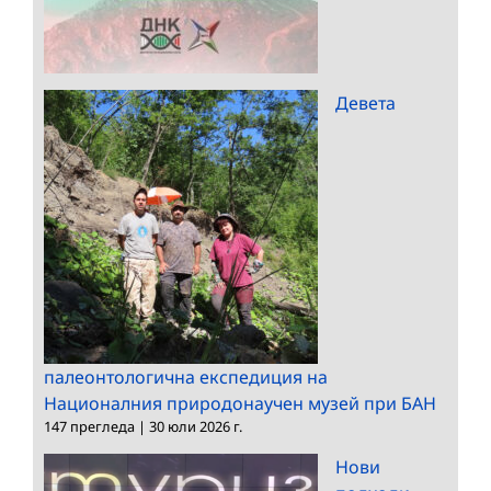
Девета
палеонтологична експедиция на
Националния природонаучен музей при БАН
147 прегледа
|
30 юли 2026 г.
Нови