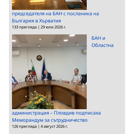
председателя на БАН с посланика на
България в Хърватия
133 прегледа
|
29 юли 2026 г.
БАН и
Областна
администрация – Пловдив подписаха
Меморандум за сътрудничество
126 прегледа
|
4 август 2026 г.