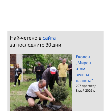
Най-четено в
сайта
за последните 30 дни
Екоден
„Мирен
атом –
зелена
планета“
297 прегледа
|
8 май 2026 г.