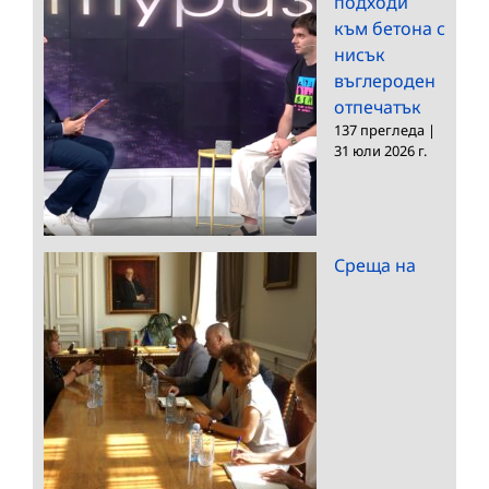
подходи
към бетона с
нисък
въглероден
отпечатък
137 прегледа
|
31 юли 2026 г.
Среща на