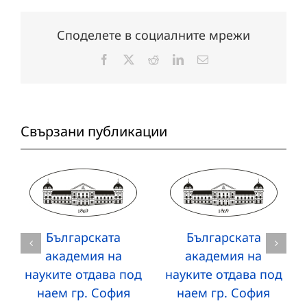
Споделете в социалните мрежи
Facebook
X
Reddit
LinkedIn
Електронна
поща:
Свързани публикации
Българската
Българската
академия на
академия на
науките отдава под
науките отдава под
наем гр. София
наем гр. София