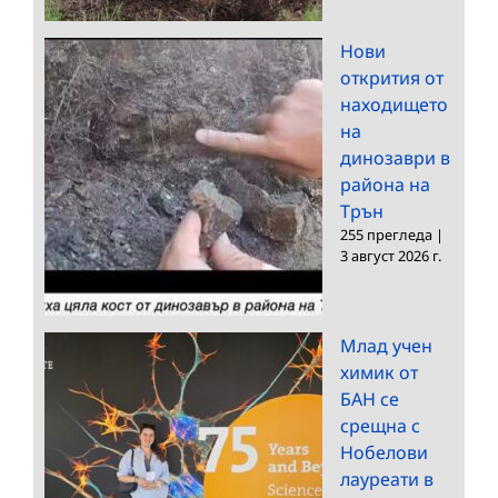
Нови
открития от
находището
на
динозаври в
района на
Трън
255 прегледа
|
3 август 2026 г.
Млад учен
химик от
БАН се
срещна с
Нобелови
лауреати в