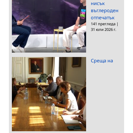
нисък
въглероден
отпечатък
141 прегледа
|
31 юли 2026 г.
Среща на