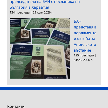
председателя на БАН с посланика на
България в Хърватия
134 прегледа
|
29 юли 2026 г.
БАН
представя в
парламента
изложба за
Априлското
въстание
125 прегледа
|
8 юли 2026 г.
Контакти