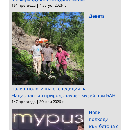
151 прегледа
|
4 август 2026 г.
Девета
палеонтологична експедиция на
Националния природонаучен музей при БАН
147 прегледа
|
30 юли 2026 г.
Нови
подходи
към бетона с