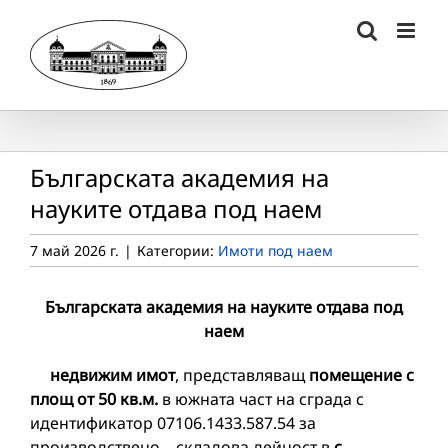
Skip
to
content
Българската академия на
науките отдава под наем
7 май 2026 г.
|
Категории:
Имоти под наем
Българската академия на науките отдава под
наем
недвижим имот
, представляващ
помещение с
площ от 50 кв.м.
в южната част на сграда с
идентификатор 07106.1433.587.54 за
производствено – складова дейност в
с.