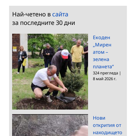
Най-четено в
сайта
за последните 30 дни
Екоден
„Мирен
атом –
зелена
планета“
324 прегледа
|
8 май 2026 г.
Нови
открития от
находището