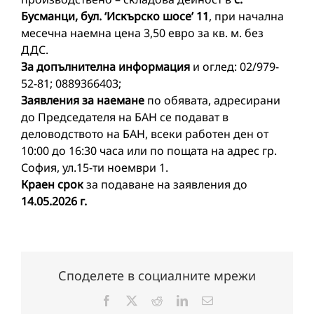
Бусманци, бул. ‘Искърско шосе’ 11
, при начална
месечна наемна цена 3,50 евро за кв. м. без
ДДС.
За допълнителна информация
и оглед: 02/979-
52-81; 0889366403;
Заявления за наемане
по обявата, адресирани
до Председателя на БАН се подават в
деловодството на БАН, всеки работен ден от
10:00 до 16:30 часа или по пощата на адрес гр.
София, ул.15-ти ноември 1.
Краен срок
за подаване на заявления до
14.05.2026 г.
Споделете в социалните мрежи
Facebook
X
Reddit
LinkedIn
Електронна
поща: