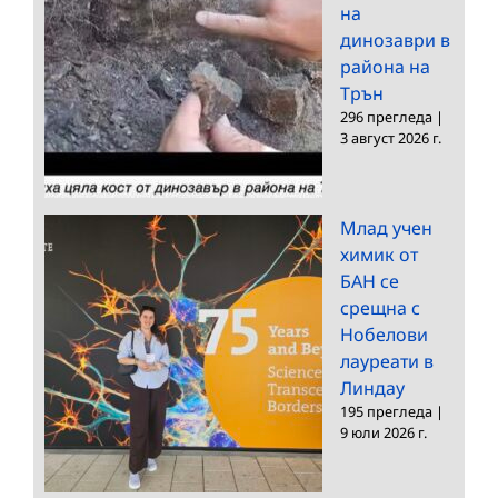
на
динозаври в
района на
Трън
296 прегледа
|
3 август 2026 г.
Млад учен
химик от
БАН се
срещна с
Нобелови
лауреати в
Линдау
195 прегледа
|
9 юли 2026 г.