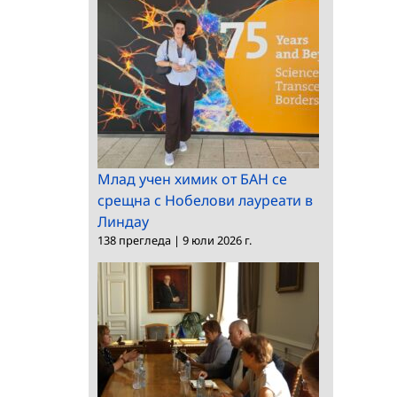
Млад учен химик от БАН се
срещна с Нобелови лауреати в
Линдау
138 прегледа
|
9 юли 2026 г.