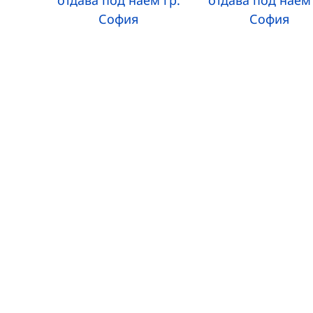
отдава под наем гр.
отдава под наем 
София
София