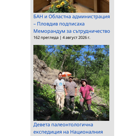
БАН и Областна администрация
– Пловдив подписаха
Меморандум за сътрудничество
162 прегледа
|
4 август 2026 г.
Девета палеонтологична
експедиция на Националния