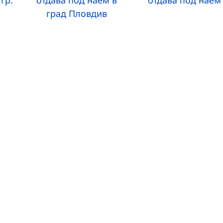
гр.
отдава под наем в
отдава под наем
град Пловдив