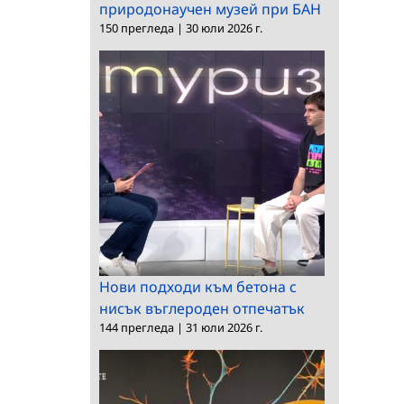
природонаучен музей при БАН
150 прегледа
|
30 юли 2026 г.
Нови подходи към бетона с
нисък въглероден отпечатък
144 прегледа
|
31 юли 2026 г.