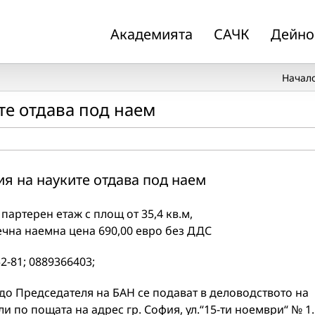
Академията
САЧК
Дейно
Начал
те отдава под наем
я на науките отдава под наем
артерен етаж с площ от 35,4 кв.м,
сечна наемна цена 690,00 евро без ДДС
2-81; 0889366403;
до Председателя на БАН се подават в деловодството на
ли по пощата на адрес гр. София, ул.“15-ти ноември“ № 1.