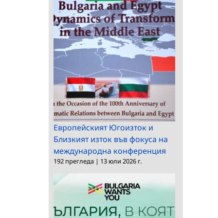
отдава под наем
отдава под наем
недвижим имот
Европейският Югоизток и
Близкият изток във фокуса на
международна конференция
192 прегледа
|
13 юли 2026 г.