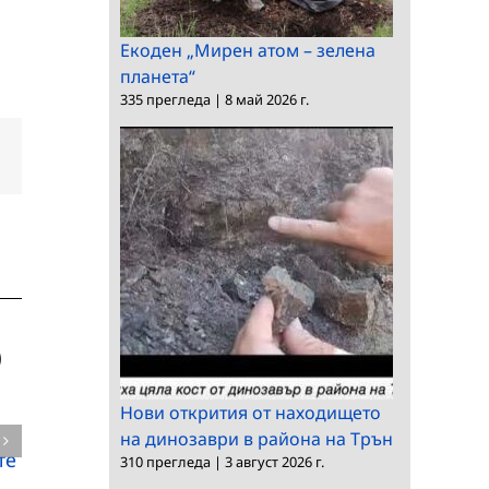
Екоден „Мирен атом – зелена
планета“
335 прегледа
|
8 май 2026 г.
dIn
Електронна
поща:
Нови открития от находището
Българската
Българската
на динозаври в района на Трън
те
академия на науките
академия на науките
310 прегледа
|
3 август 2026 г.