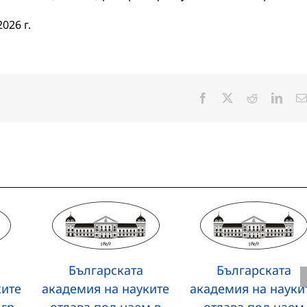
026 г.
Facebook
X
Reddit
Linke
Българската
Българската
ките
академия на науките
академия на науки