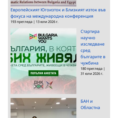
Европейският Югоизток и Близкият изток във
фокуса на международна конференция
193 прегледа
|
13 юли 2026 г.
Стартира
научно
изследване
сред
българите в
чужбина
180 прегледа
|
31 юли 2026 г.
БАН и
Областна