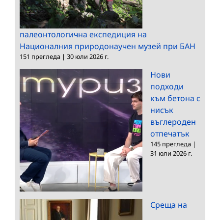
палеонтологична експедиция на
Националния природонаучен музей при БАН
151 прегледа
|
30 юли 2026 г.
Нови
подходи
към бетона с
нисък
въглероден
отпечатък
145 прегледа
|
31 юли 2026 г.
Среща на