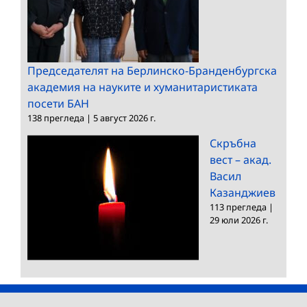
Председателят на Берлинско-Бранденбургска
академия на науките и хуманитаристиката
посети БАН
138 прегледа
|
5 август 2026 г.
Скръбна
вест – акад.
Васил
Казанджиев
113 прегледа
|
29 юли 2026 г.