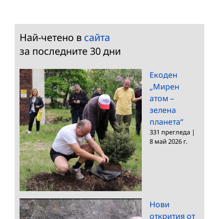
Най-четено в
сайта
за последните 30 дни
Екоден
„Мирен
атом –
зелена
планета“
331 прегледа
|
8 май 2026 г.
Нови
открития от