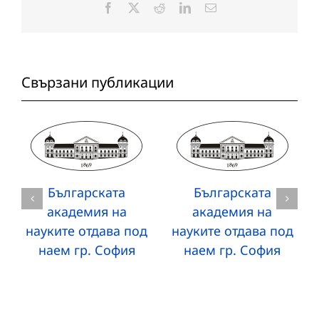
Facebook
X
Reddit
LinkedIn
Електронна
поща:
Свързани публикации
Българската
Българската
академия на
академия на
науките отдава под
науките отдава под
наем гр. София
наем гр. София