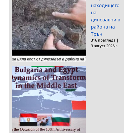
находището
на
динозаври в
района на
Трън
316 прегледа
|
3 август 2026 г.