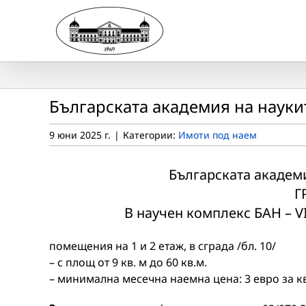
Skip
to
content
Българската академия на науки
9 юни 2025 г.
|
Категории:
Имоти под наем
Българската академи
Г
В научен комплекс БАН – VI
помещения на 1 и 2 етаж, в сграда /бл. 10/
– с площ от 9 кв. м до 60 кв.м.
– минимална месечна наемна цена: 3 евро за к