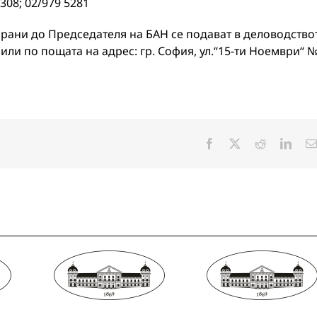
308; 02/979 5281
рани до Председателя на БАН се подават в деловодство
 или по пощата на адрес: гр. София, ул.“15-ти Ноември“ №
Facebook
X
Reddit
Linke