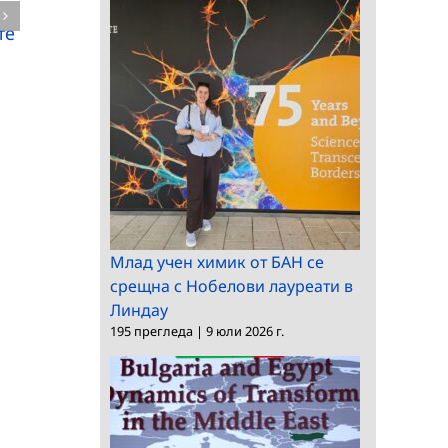
Българската
Българската
те
академия на науките
академия на науките
отдава под наем
отдава под наем
недвижим имот
Млад учен химик от БАН се
срещна с Нобелови лауреати в
Линдау
195 прегледа
|
9 юли 2026 г.