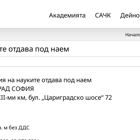
Академията
САЧК
Дейно
Начал
те отдава под наем
я на науките отдава под наем
РАД СОФИЯ
II-ми км, бул. „Цариградско шосе“ 72
в. м без ДДС