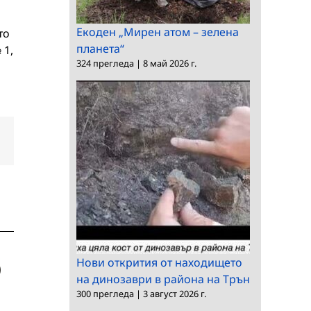
Екоден „Мирен атом – зелена
то
планета“
 1,
324 прегледа
|
8 май 2026 г.
dIn
Електронна
поща:
Нови открития от находището
на динозаври в района на Трън
300 прегледа
|
3 август 2026 г.