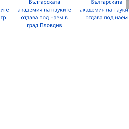
Българската
Българската
ките
академия на науките
академия на науки
гр.
отдава под наем в
отдава под наем
град Пловдив