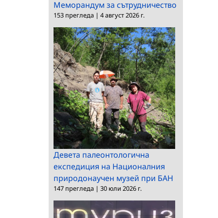
Меморандум за сътрудничество
153 прегледа
|
4 август 2026 г.
Девета палеонтологична
експедиция на Националния
природонаучен музей при БАН
147 прегледа
|
30 юли 2026 г.