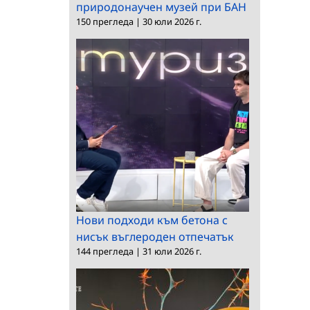
природонаучен музей при БАН
150 прегледа
|
30 юли 2026 г.
Нови подходи към бетона с
нисък въглероден отпечатък
144 прегледа
|
31 юли 2026 г.