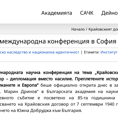
Академията
САЧК
Дейно
Начало
Крайовският до
а международна конференция в София
ско наследство и национална идентичност
|
Етикети:
Институт
народна
та
научна конференция на тема „Крайовск
ор – дипломация вместо насилие. Преплетените исто
лканите и Европа“
беше официално открита днес в з
. Марин Дринов“ в Българската академия на науки
евното събитие е посветено на 85-та годишнина
сването на Крайовския договор от 7 септември 1940 г
нето на Южна Добруджа към България.