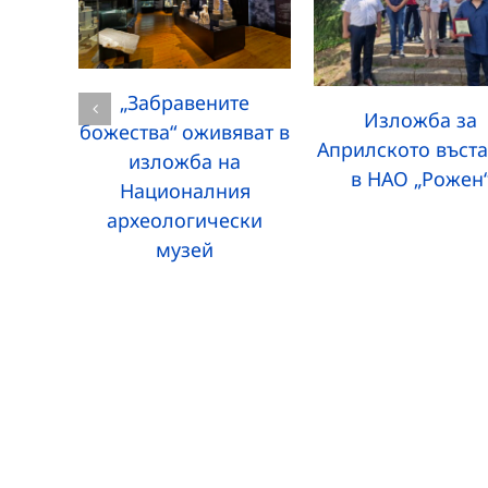
„Забравените
Изложба за
божества“ оживяват в
Априлското въст
изложба на
в НАО „Рожен
Националния
археологически
музей