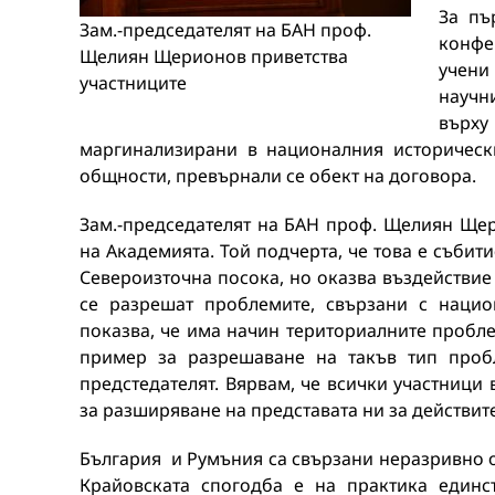
За пъ
Зам.-председателят на БАН проф.
конфе
Щелиян Щерионов приветства
учени
участниците
научн
върх
маргинализирани в националния историческ
общности, превърнали се обект на договора.
Зам.-председателят на БАН проф. Щелиян Щер
на Академията. Той подчерта, че това е събит
Североизточна посока, но оказва въздействие 
се разрешат проблемите, свързани с нацио
показва, че има начин териториалните пробле
пример за разрешаване на такъв тип пробл
предстедателят. Вярвам, че всички участници
за разширяване на представата ни за действите
България и Румъния са свързани неразривно от
Крайовската спогодба е на практика единс