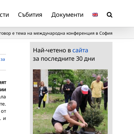
сти
Събития
Документи
говор е тема на международна конференция в София
Най-четено в
сайта
за последните 30 дни
 за
ият
рии
ала
те.
 от
. и