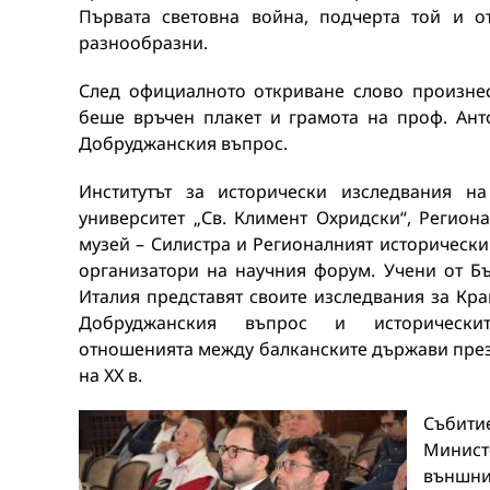
Първата световна война, подчерта той и о
разнообразни.
След официалното откриване слово произне
беше връчен плакет и грамота на проф. Ант
Добруджанския въпрос.
Институтът за исторически изследвания н
университет „Св. Климент Охридски“, Регион
музей – Силистра и Регионалният исторически
организатори на научния форум. Учени от Б
Италия представят своите изследвания за Кра
Добруджанския въпрос и исторически
отношенията между балканските държави пре
на ХХ в.
Събити
Минист
външн