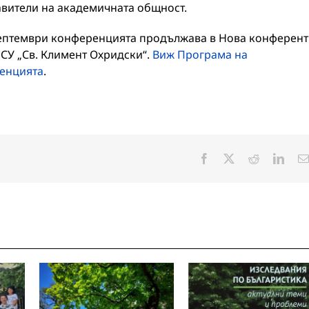
авители на академичната общност.
септември конференцията продължава в Нова конферен
 СУ „Св. Климент Охридски“.
Виж Програма на
енцията
.
Facebook
X
Reddit
Linke