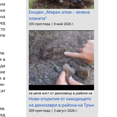
дна
ски
Екоден „Мирен атом – зелена
 на
планета“
лед
335 прегледа
|
8 май 2026 г.
то
ите
еля
я в
 да
тие
е в
ик-
сат
Нови открития от находището
на динозаври в района на Трън
ев.
309 прегледа
|
3 август 2026 г.
лед