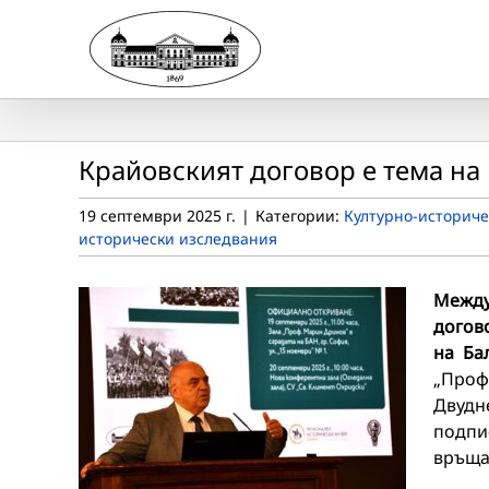
Skip
to
content
Крайовският договор е тема н
19 септември 2025 г.
|
Категории:
Културно-историче
исторически изследвания
Между
догов
на Ба
„Проф
Двудн
подпи
връща