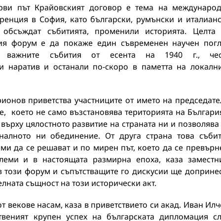
рви път Крайовският договор е тема на междунаро
ренция в София, като български, румънски и италиан
 обсъждат събитията, променили историята. Целта
ия форум е да покаже един съвременен научен пог
у важните събития от есента на 1940 г., чес
и наратив и останали по-скоро в паметта на локалн
ионов приветства участниците от името на председат
ие, което не само възстановява територията на Българи
върху цялостното развитие на страната ни и позволява
налното ни обединение. От друга страна това съби
ми да се решават и по мирен път, което да се превърн
еми и в настоящата размирна епоха, каза заместн
 в този форум и съпътстващите го дискусии ще доприне
лната същност на този исторически акт.
 векове насам, каза в приветствието си акад. Иван Илч
твеният крупен успех на българската дипломация с