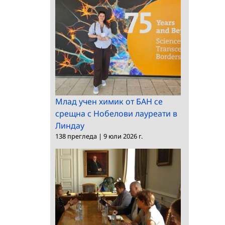
Млад учен химик от БАН се
срещна с Нобелови лауреати в
Линдау
138 прегледа
|
9 юли 2026 г.