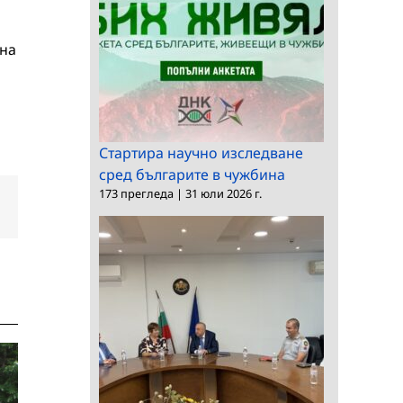
тна
Стартира научно изследване
сред българите в чужбина
173 прегледа
|
31 юли 2026 г.
dIn
Електронна
поща: