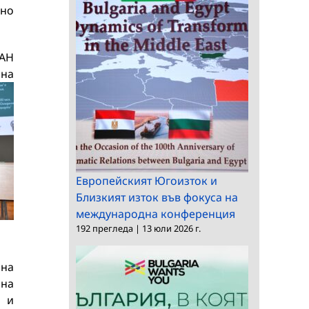
лно
БАН
 на
Европейският Югоизток и
Близкият изток във фокуса на
международна конференция
192 прегледа
|
13 юли 2026 г.
 на
 на
 и