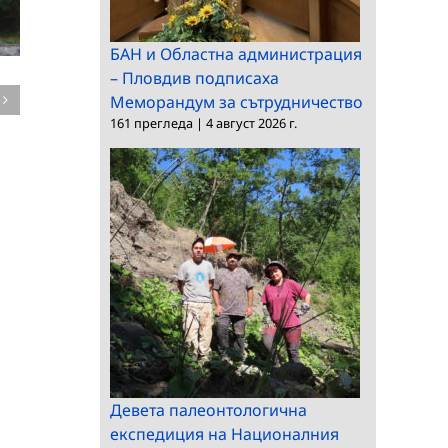
БАН и Областна администрация
Европейският
– Пловдив подписаха
Югоизток и Близкия
Меморандум за сътрудничество
161 прегледа
|
4 август 2026 г.
изток във фокуса на
международна
Утвърден
конференция
чуждестранен
българист гостува в
КМНЦ
Девета палеонтологична
експедиция на Националния