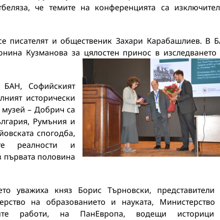
тбеляза, че темите на конференцията са изключите
се писателят и общественик Захари Карабашлиев. В 
онина Кузманова за цялостен принос в изследването
а БАН, Софийският
алният исторически
 музей – Добрич са
ългария, Румъния и
йовската спогодба,
те реалности и
з първата половина
ето уважиха княз Борис Търновски, представители
ерство на образованието и науката, Министерство
ите работи, на ПанЕвропа, водещи историци