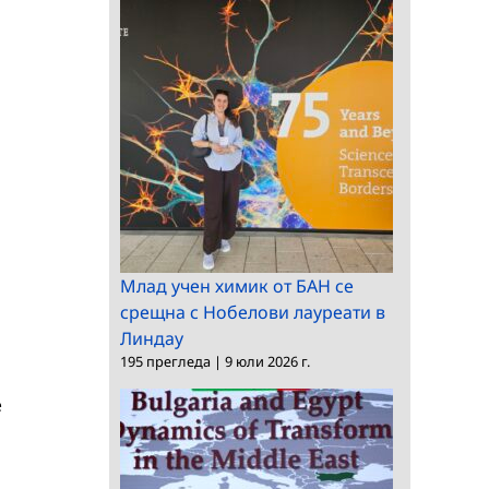
Млад учен химик от БАН се
срещна с Нобелови лауреати в
Линдау
195 прегледа
|
9 юли 2026 г.
е