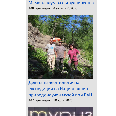
Меморандум за сътрудничество
148 прегледа
|
4 август 2026 г.
Девета палеонтологична
експедиция на Националния
природонаучен музей при БАН
147 прегледа
|
30 юли 2026 г.