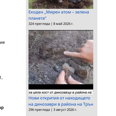
о
Екоден „Мирен атом – зелена
планета“
324 прегледа
|
8 май 2026 г.
тие
1,
Нови открития от находището
на динозаври в района на Трън
ор
296 прегледа
|
3 август 2026 г.