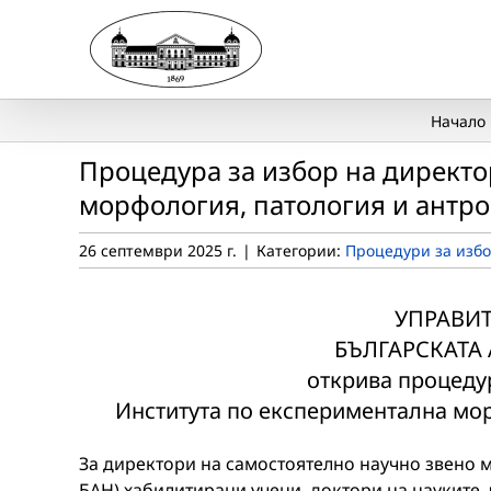
Skip
to
content
Начало
Процедура за избор на директо
морфология, патология и антро
26 септември 2025 г.
|
Категории:
Процедури за избо
УПРАВИТ
БЪЛГАРСКАТА
открива процедур
Института по експериментална мор
За директори на самостоятелно научно звено мог
БАН) хабилитирани учени, доктори на науките