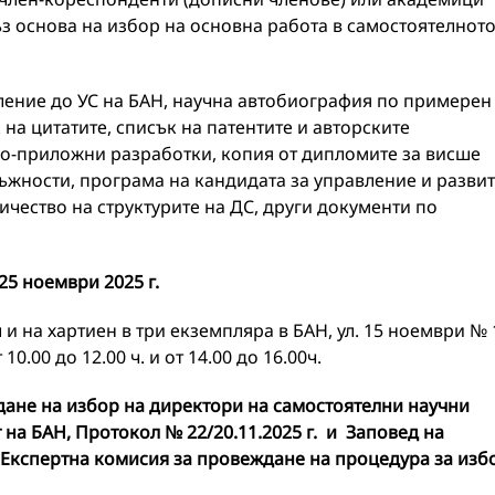
ъз основа на избор на основна работа в самостоятелнот
вление до УС на БАН, научна автобиография по примерен
 на цитатите, списък на патентите и авторските
но-приложни разработки, копия от дипломите за висше
ъжности, програма на кандидата за управление и разви
ичество на структурите на ДС, други документи по
25 ноември 2025 г.
и на хартиен в три екземпляра в БАН, ул. 15 ноември № 
10.00 до 12.00 ч. и от 14.00 до 16.00ч.
дане на избор на директори на самостоятелни научни
на БАН, Протокол № 22/20.11.2025 г. и Заповед на
а Експертна комисия за провеждане на процедура за изб