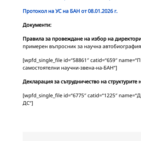
Протокол на УС на БАН от 08.01.2026 г.
Документи:
Правила за провеждане на избор на директори
примерен въпросник за научна автобиография
[wpfd_single_file id=“58861″ catid=“659″ name
самостоятелни научни-звена-на-БАН“]
Декларация за сътрудничество на структурите 
[wpfd_single_file id=“6775″ catid=“1225″ name=
ДС“]