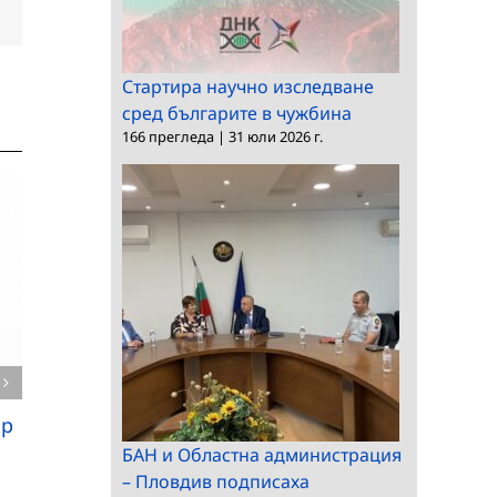
dIn
Електронна
поща:
Стартира научно изследване
сред българите в чужбина
166 прегледа
|
31 юли 2026 г.
Процедура за избор
на директор на
Процедура за избор
Институт по
на директор на
информационни и
Институт за
комуникационни
балканистика с
ор
технологии
Център по
БАН и Областна администрация
тракология
– Пловдив подписаха