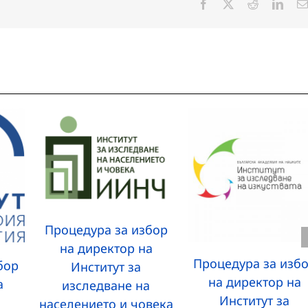
Facebook
X
Reddit
Linke
Процедура за избор
на директор на
Процедура за изб
бор
Институт за
на директор на
а
изследване на
Институт за
населението и човека