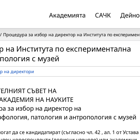
Академията
САЧК
Дейно
Процедура за избор на директор на Института по експеримен
р на Института по експериментална
пология с музей
р на директори
ЕЛНИЯТ СЪВЕТ НА
 АКАДЕМИЯ НА НАУКИТЕ
а за избор на директор на
фология, патология и антропология с музей
ат да се кандидатират (съгласно чл. 42 , ал. 1 от Устава
, член-кореспонденти (дописни членове) или академици