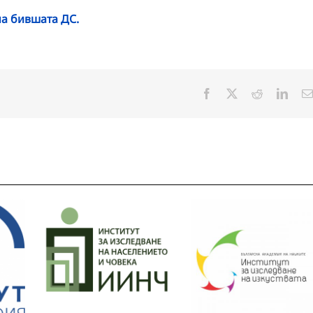
на бившата ДС.
Facebook
X
Reddit
Linke