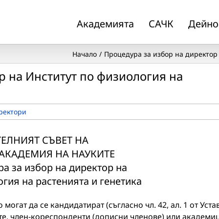
Академията
САЧК
Дейно
Начало
Процедура за избор на директор 
р на Институт по физиология на
ректори
ЕЛНИЯТ СЪВЕТ НА
 АКАДЕМИЯ НА НАУКИТЕ
а за избор на директор на
гия на растенията и генетика
гат да се кандидатират (съгласно чл. 42, ал. 1 от Уста
те, член-кореспонденти (дописни членове) или академи