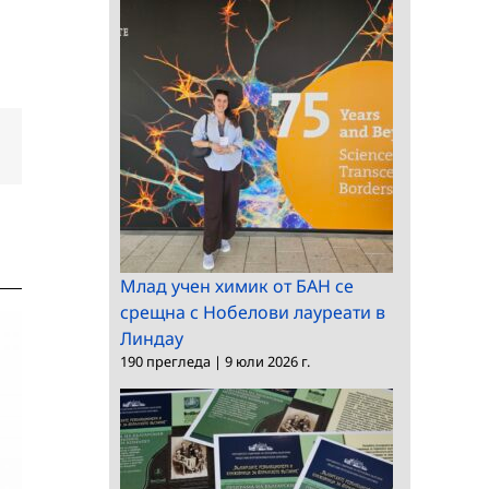
dIn
Електронна
поща:
Млад учен химик от БАН се
срещна с Нобелови лауреати в
Линдау
190 прегледа
|
9 юли 2026 г.
Процедура за избор
на директор на
Процедура за избор
Институт по