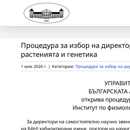
Skip
to
content
Процедура за избор на директо
растенията и генетика
1 юли 2026 г.
|
Категории:
Процедури за избор на ди
УПРАВИТ
БЪЛГАРСКАТА
открива процедур
Институт по физиоло
За директори на самостоятелно научно звено мо
на БАН) хабилитирани учени, доктори на науки