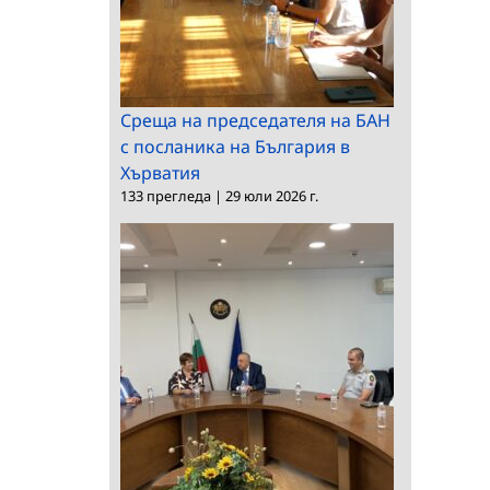
Среща на председателя на БАН
с посланика на България в
Хърватия
133 прегледа
|
29 юли 2026 г.