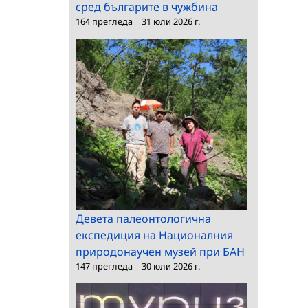
сред българите в чужбина
164 прегледа
|
31 юли 2026 г.
Девета палеонтологична
експедиция на Националния
природонаучен музей при БАН
147 прегледа
|
30 юли 2026 г.