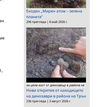
о
Екоден „Мирен атом – зелена
планета“
ен
296 прегледа
|
8 май 2026 г.
тие
1,
Нови открития от находището
на динозаври в района на Трън
236 прегледа
|
3 август 2026 г.