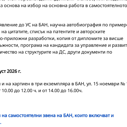
ъз основа на избор на основна работа в самостоятелнот
явление до УС на БАН, научна автобиография по пример
 на цитатите, списък на патентите и авторските
но-приложни разработки, копия от дипломите за висше
ъжности, програма на кандидата за управление и разви
ичество на структурите на ДС, други документи по
уст
2026 г.
и на хартиен в три екземпляра в БАН, ул. 15 ноември № 
10.00 до 12.00 ч. и от 14.00 до 16.00ч.
на самостоятелни звена на БАН, които включват и
.