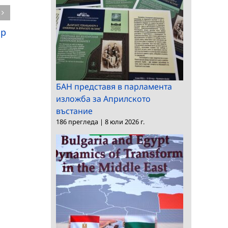
на директор на
информационни и
Институт за
комуникационни
балканистика с
ор
технологии
Център по
тракология
БАН представя в парламента
изложба за Априлското
въстание
186 прегледа
|
8 юли 2026 г.