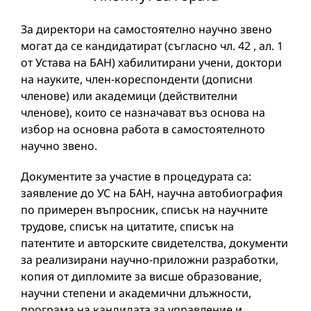
За директори на самостоятелно научно звено
могат да се кандидатират (съгласно чл. 42 , ал. 1
от Устава на БАН) хабилитирани учени, доктори
на науките, член-кореспонденти (дописни
членове) или академици (действителни
членове), които се назначават въз основа на
избор на основна работа в самостоятелното
научно звено.
Документите за участие в процедурата са:
заявление до УС на БАН, научна автобиография
по примерен въпросник, списък на научните
трудове, списък на цитатите, списък на
патентите и авторските свидетелства, документи
за реализирани научно-приложни разработки,
копия от дипломите за висше образование,
научни степени и академични длъжности,
програма на кандидата за управление и