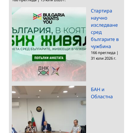
Стартира
научно
изследване
сред
българите в
чужбина
166 прегледа
|
31 юли 2026 г.
БАН и
Областна