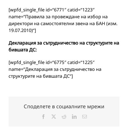
[wpfd_single_file id=“6771″ catid=“1223″
name=“Правила за провеждане на избор на
директори на самостоятелни звена на БАН (изм.
19.07.2010)“]
Декларация за сътрудничество на структурите на
бившата ДС:
[wpfd_single_file id=“6775″ catid=“1225″
name=“Декларация за сътрудничество на
структурите на бившата ДС“]
Споделете в социалните мрежи
Facebook
X
Reddit
LinkedIn
Електронна
поща: