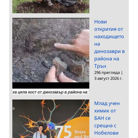
Нови
открития от
находището
на
динозаври в
района на
Трън
296 прегледа
|
3 август 2026 г.
Млад учен
химик от
БАН се
срещна с
Нобелови