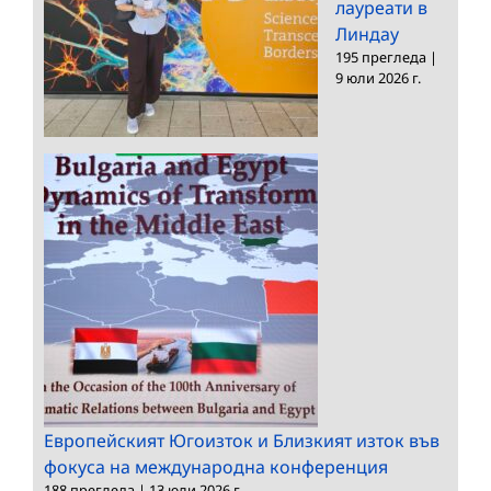
лауреати в
Линдау
195 прегледа
|
9 юли 2026 г.
Европейският Югоизток и Близкият изток във
фокуса на международна конференция
188 прегледа
|
13 юли 2026 г.