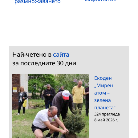
размножаването
Най-четено в
сайта
за последните 30 дни
Екоден
„Мирен
атом –
зелена
планета“
324 прегледа
|
8 май 2026 г.