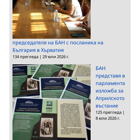
председателя на БАН с посланика на
България в Хърватия
134 прегледа
|
29 юли 2026 г.
БАН
представя в
парламента
изложба за
Априлското
въстание
125 прегледа
|
8 юли 2026 г.