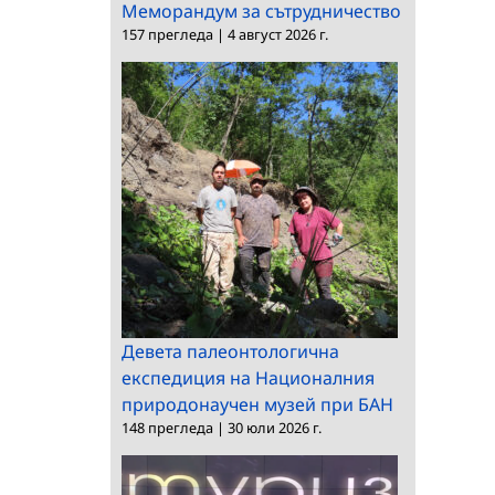
Меморандум за сътрудничество
157 прегледа
|
4 август 2026 г.
Девета палеонтологична
експедиция на Националния
природонаучен музей при БАН
148 прегледа
|
30 юли 2026 г.