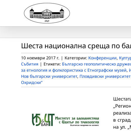
Skip
to
content
Шеста национална среща по ба
10 ноември 2017 г.
|
Категории:
Конференции
,
Култу
Събития
|
Етикети:
Българско геополитическо друже
за етнология и фолклористика с Етнографски музей
,
Нов български университет
,
Пловдивски университет
Охридски“
Шеста
„Регио
реализа
в сград
на ул. 