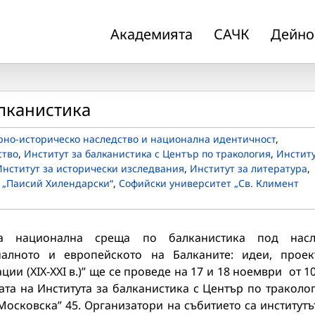
Академията
САЧК
Дейно
лканистика
рно-историческо наследство и национална идентичност
,
ство
,
Институт за балканистика с Център по тракология
,
Инстит
Институт за исторически изследвания
,
Институт за литература
,
 „Паисий Хилендарски“
,
Софийски университет „Св. Климент
та национална среща по балканистика под насл
налното и европейското на Балканите: идеи, проек
ции (ХIX-XXI в.)” ще се проведе на 17 и 18 ноември от 10
ата на Института за балканистика с Център по траколо
„Московска” 45. Организатори на събитието са институтъ