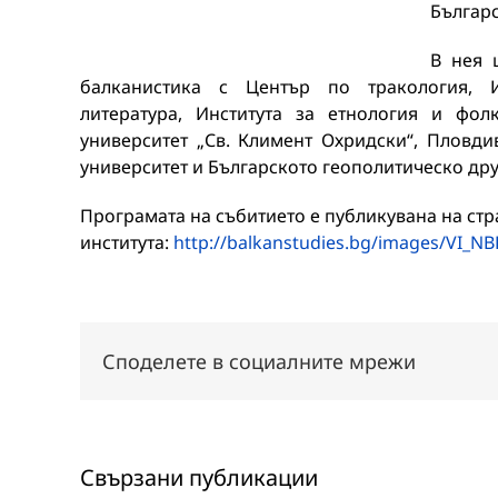
Българс
В нея 
балканистика с Център по тракология, И
литература, Института за етнология и фо
университет „Св. Климент Охридски“, Пловди
университет и Българското геополитическо др
Програмата на събитието е публикувана на стр
института:
http://balkanstudies.bg/images/VI_N
Споделете в социалните мрежи
Свързани публикации