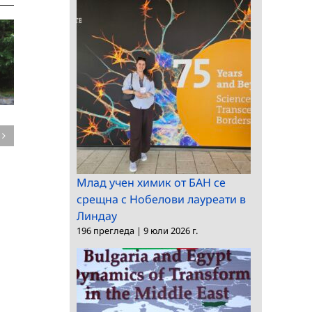
Европейският
Югоизток и Близкия
изток във фокуса на
международна
Утвърден
Млад учен химик от БАН се
конференция
чуждестранен
срещна с Нобелови лауреати в
Линдау
българист гостува в
196 прегледа
|
9 юли 2026 г.
КМНЦ