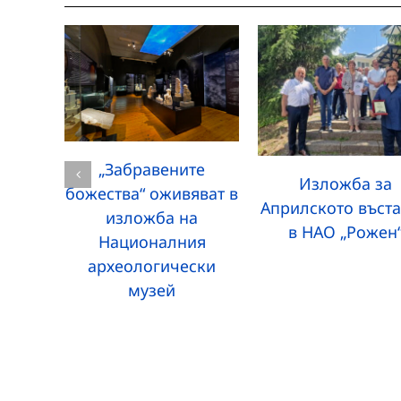
„Забравените
Изложба за
божества“ оживяват в
Априлското въст
изложба на
в НАО „Рожен
Националния
археологически
музей