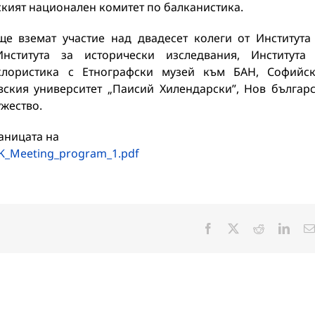
кият национален комитет по балканистика.
ще вземат участие над двадесет колеги от Института
нститута за исторически изследвания, Института
лклористика с Етнографски музей към БАН, Софийс
вския университет „Паисий Хилендарски”, Нов българ
ужество.
аницата на
BK_Meeting_program_1.pdf
Facebook
X
Reddit
Linke