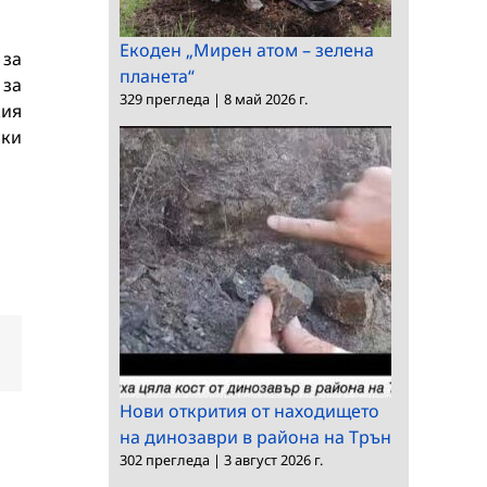
Екоден „Мирен атом – зелена
 за
планета“
 за
329 прегледа
|
8 май 2026 г.
кия
ски
dIn
Електронна
поща:
Нови открития от находището
на динозаври в района на Трън
302 прегледа
|
3 август 2026 г.