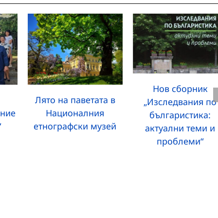
Нов сборник
Лято на паветата в
„Изследвания по
ание
Националния
българистика:
“
етнографски музей
актуални теми и
проблеми“