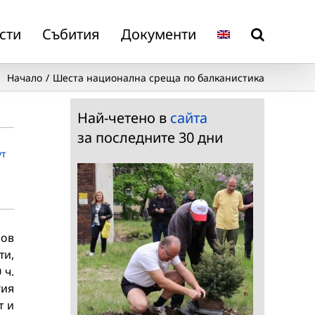
сти
Събития
Документи
Начало
Шеста национална среща по балканистика
Най-четено в
сайта
за последните 30 дни
ут
ов
ти,
 ч.
гия
т и