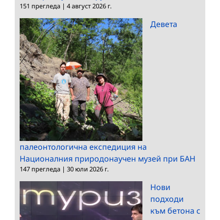
151 прегледа
|
4 август 2026 г.
Девета
палеонтологична експедиция на
Националния природонаучен музей при БАН
147 прегледа
|
30 юли 2026 г.
Нови
подходи
към бетона с