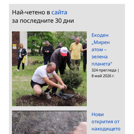
Най-четено в
сайта
за последните 30 дни
Екоден
„Мирен
атом –
зелена
планета“
324 прегледа
|
8 май 2026 г.
Нови
открития от
находището