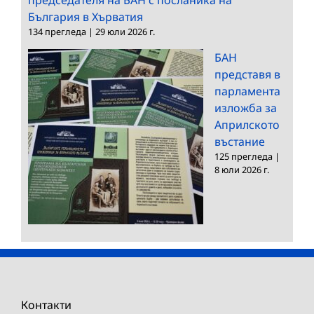
България в Хърватия
134 прегледа
|
29 юли 2026 г.
БАН
представя в
парламента
изложба за
Априлското
въстание
125 прегледа
|
8 юли 2026 г.
Контакти