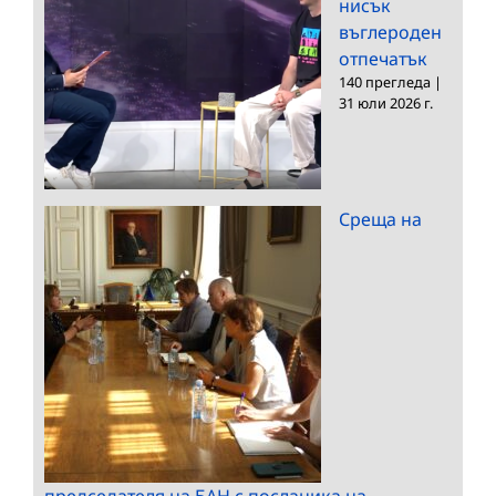
нисък
въглероден
отпечатък
140 прегледа
|
31 юли 2026 г.
Среща на
председателя на БАН с посланика на