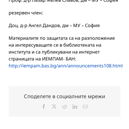
Проф. д-р Лазар Желев Славов, дм – МУ – София
резервен член:
Доц. д-р Ангел Дандов, дм – МУ – София
Материалите по защитата са на разположение
на интересуващите се в библиотеката на
института и са публикувани на интернет
страницата на ИЕМПАМ- БАН:
http://iempam.bas.bg/ann/announcements108.html
Споделете в социалните мрежи
Facebook
X
Reddit
LinkedIn
Електронна
поща: