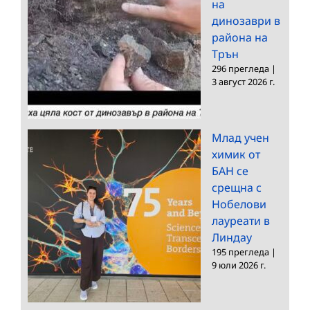
на
динозаври в
района на
Трън
296 прегледа
|
3 август 2026 г.
Млад учен
химик от
БАН се
срещна с
Нобелови
лауреати в
Линдау
195 прегледа
|
9 юли 2026 г.