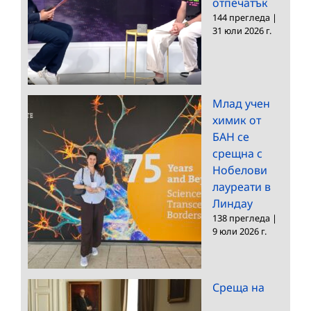
отпечатък
144 прегледа
|
31 юли 2026 г.
Млад учен
химик от
БАН се
срещна с
Нобелови
лауреати в
Линдау
138 прегледа
|
9 юли 2026 г.
Среща на