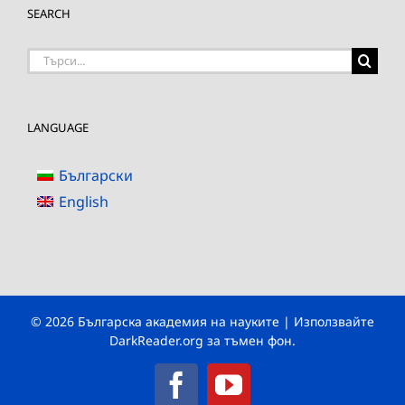
SEARCH
Търсене
на:
LANGUAGE
Български
English
© 2026 Българска академия на науките | Използвайте
DarkReader.org
за тъмен фон.
Facebook
YouTube