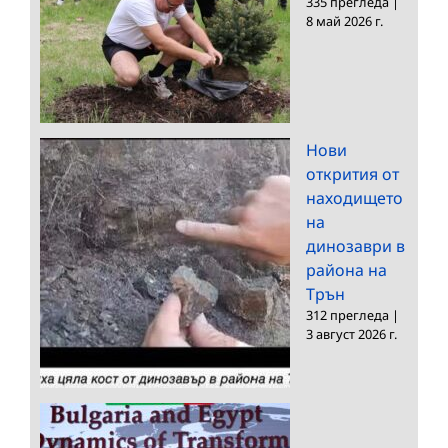
335 прегледа
|
8 май 2026 г.
Нови
открития от
находището
на
динозаври в
района на
Трън
312 прегледа
|
3 август 2026 г.