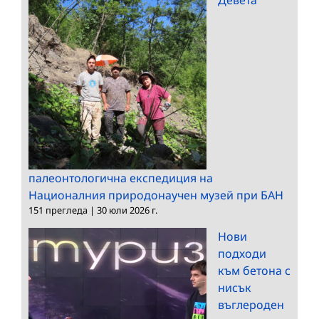
палеонтологична експедиция на
Националния природонаучен музей при БАН
151 прегледа
|
30 юли 2026 г.
Нови
подходи
към бетона с
нисък
въглероден