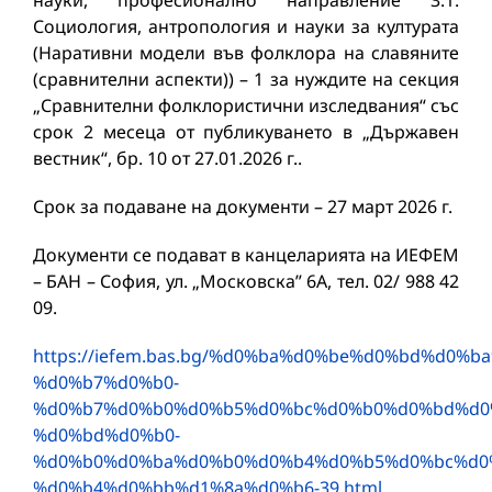
науки, професионално направление 3.1.
Социология, антропология и науки за културата
(Наративни модели във фолклора на славяните
(сравнителни аспекти)) – 1 за нуждите на секция
„Сравнителни фолклористични изследвания“ със
срок 2 месеца от публикуването в „Държавен
вестник“, бр. 10 от 27.01.2026 г..
Срок за подаване на документи – 27 март 2026 г.
Документи се подават в канцеларията на ИЕФЕМ
– БАН – София, ул. „Московска” 6А, тел. 02/ 988 42
09.
https://iefem.bas.bg/%d0%ba%d0%be%d0%bd%d0%
%d0%b7%d0%b0-
%d0%b7%d0%b0%d0%b5%d0%bc%d0%b0%d0%bd%d0
%d0%bd%d0%b0-
%d0%b0%d0%ba%d0%b0%d0%b4%d0%b5%d0%bc%d0
%d0%b4%d0%bb%d1%8a%d0%b6-39.html