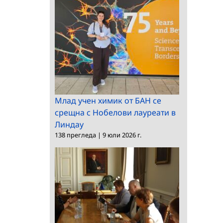
Млад учен химик от БАН се
срещна с Нобелови лауреати в
Линдау
138 прегледа
|
9 юли 2026 г.