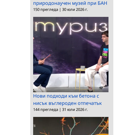
природонаучен музей при БАН
150 прегледа
|
30 юли 2026 г.
Нови подходи към бетона с
нисък въглероден отпечатък
144 прегледа
|
31 юли 2026 г.