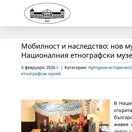
Skip
to
content
Мобилност и наследство: нов 
Националния етнографски муз
5 февруари 2026 г.
|
Категории:
Културно-историческ
етнографски музей
В Наци
открит
българ
живее 
автор с