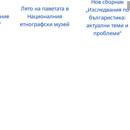
Нов сборник
Лято на паветата в
„Изследвания по
ание
Националния
българистика:
“
етнографски музей
актуални теми и
проблеми“