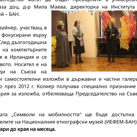
каза доц. д-р Мила Маева, директорка на Института
й – БАН.
зайнер, участващ в
, фокусирани върху
 След дългогодишна
а на компютърните
ще в Ирландия и се
вото. Носител е на
ади на Съюза на
ви самостоятелни изложби в държавни и частни галер
о през 2012 г. Колиер получава специално признание
рия за изложба, отбелязваща Председателство на Съв
ата „Символи на мобилността“ ще бъде достъпна
телите на Националния етнографски музей (ИЕФЕМ-БАН
ари до края на месеца.