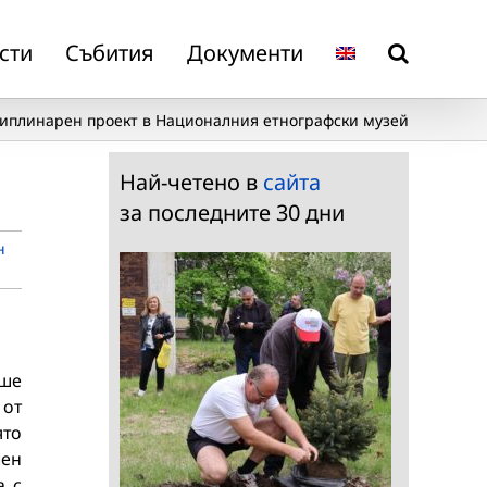
сти
Събития
Документи
циплинарен проект в Националния етнографски музей
Най-четено в
сайта
за последните 30 дни
н
еше
 от
ято
лен
а с