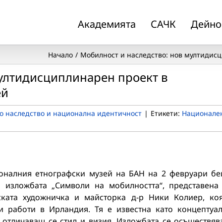
Академията
САЧК
Дейно
Начало
Мобилност и наследство: нов мултидис
мултидисциплинарен проект в
ей
о наследство и национална идентичност
|
Етикети:
Национале
оналния етнографски музей на БАН на 2 февруари б
а изложбата „Символи на мобилността“, представена
ската художничка и майсторка д-р Ники Колиер, ко
и работи в Ирландия. Тя е известна като концептуа
 отличаващ се стил и визия. Изложбата се осъществяв