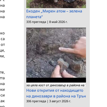
 на
 на
Екоден „Мирен атом – зелена
 на
планета“
335 прегледа
|
8 май 2026 г.
ско
 са
 от
ци,
ии,
те,
тта
 на
ики
Нови открития от находището
 си
на динозаври в района на Трън
как
306 прегледа
|
3 август 2026 г.
лно