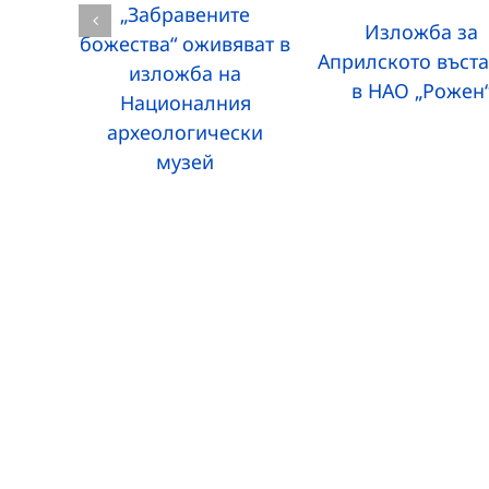
„Забравените
Изложба за
божества“ оживяват в
Априлското въст
изложба на
в НАО „Рожен
Националния
археологически
музей