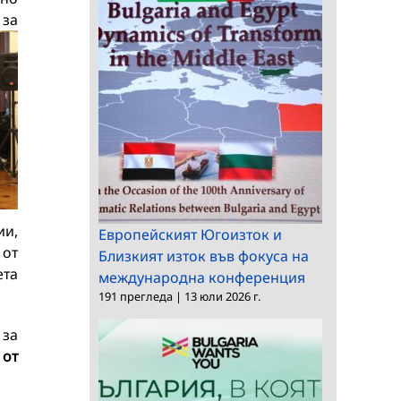
 за
ии,
Европейският Югоизток и
 от
Близкият изток във фокуса на
ета
международна конференция
191 прегледа
|
13 юли 2026 г.
 за
)
от