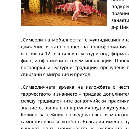
подкре
празни
занаяти
д-р Ник
„Символи на мобилността“ е мултидисциплина
движение и като процес на трансформация –
включени 12 текстилни скулптури под формата
филц и оформени в седем инсталации. Проект
поговорки и културни традиции, пречупени 
свързани с миграция и преход.
„Символичната връзка на изложбата с чест
творчеството и знанието – придава допълните
между традиционните занаятчийски практики
знанието, въплътено в ръчния труд и културна
Колиер за нейния последователен и многопла
самостоятелна изложба в България именно ту
личният опит, мобилността и културното 