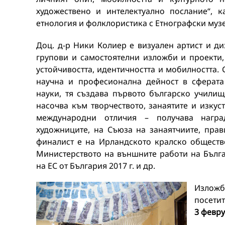
художествено и интелектуално послание“, 
етнология и фолклористика с Етнографски музе
Доц. д-р Ники Колиер е визуален артист и ди
групови и самостоятелни изложби и проекти
устойчивостта, идентичността и мобилността.
научна и професионална дейност в сферат
науки, тя създава първото българско учили
насочва към творчеството, занаятите и изкуст
международни отличия – получава нагр
художниците, на Съюза на занаятчиите, пра
финалист е на Ирландското кралско обществ
Министерството на външните работи на Бълга
на ЕС от България 2017 г. и др.
Изложб
посети
3 февру