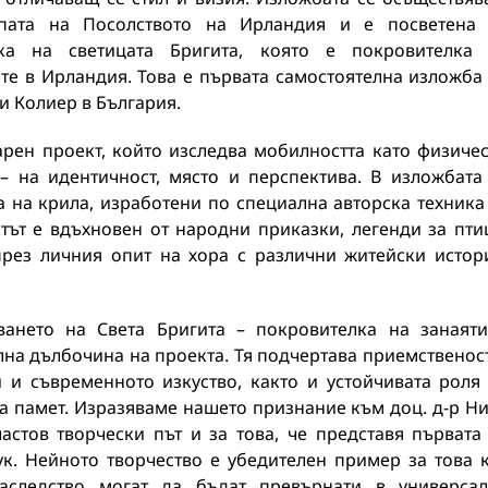
пата на Посолството на Ирландия и е посветена
ка на светицата Бригита, която е покровителка
те в Ирландия. Това е първата самостоятелна изложба
и Колиер в България.
рен проект, който изследва мобилността като физиче
 на идентичност, място и перспектива. В изложбата
 на крила, изработени по специална авторска техника
ът е вдъхновен от народни приказки, легенди за пти
през личния опит на хора с различни житейски истор
ването на Света Бригита – покровителка на занаяти
лна дълбочина на проекта. Тя подчертава приемственос
 и съвременното изкуство, както и устойчивата роля
та памет. Изразяваме нашето признание към доц. д-р Н
стов творчески път и за това, че представя първата
к. Нейното творчество е убедителен пример за това 
наследство могат да бъдат превърнати в универса