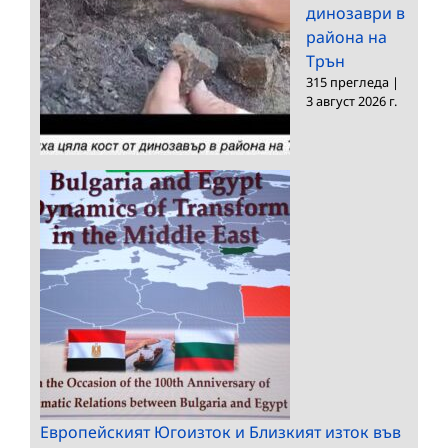
динозаври в
района на
Трън
315 прегледа
|
3 август 2026 г.
Европейският Югоизток и Близкият изток във