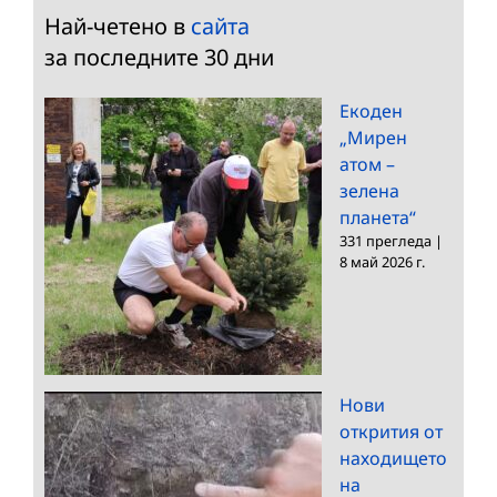
Най-четено в
сайта
за последните 30 дни
Екоден
„Мирен
атом –
зелена
планета“
331 прегледа
|
8 май 2026 г.
Нови
открития от
находището
на