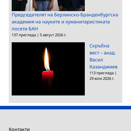
Председателят на Берлинско-Бранденбургска
академия на науките и хуманитаристиката
посети БАН
137 прегледа
|
5 август 2026 г.
Скръбна
вест – акад.
Васил
Казанджиев
113 прегледа
|
29 юли 2026 г.
Контакти