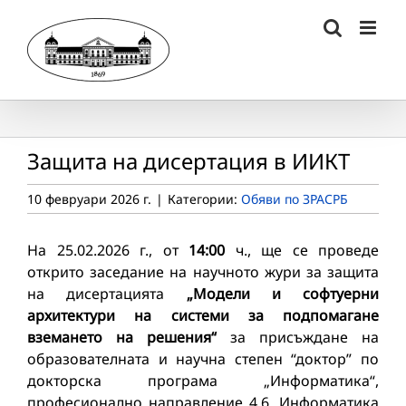
Skip
to
content
Защита на дисертация в ИИКТ
10 февруари 2026 г.
|
Категории:
Обяви по ЗРАСРБ
На 25.02.2026 г., от
1
4:00
ч., ще се проведе
открито заседание на научното жури за защита
на дисертацията
„Модели и софтуерни
архитектури на системи за подпомагане
вземането на решения“
за присъждане на
образователната и научна степен “доктор” по
докторска програма „Информатика“,
професионално направление 4.6. Информатика