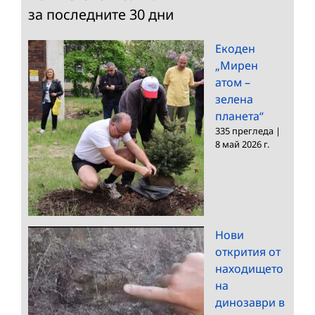
за последните 30 дни
Екоден
„Мирен
атом –
зелена
планета“
335 прегледа
|
8 май 2026 г.
Нови
открития от
находището
на
динозаври в