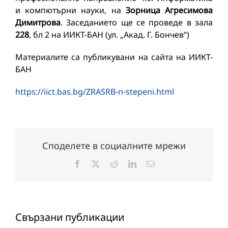
и компютърни науки, на
Зорница Агресимова
Димитрова
. Заседанието ще се проведе в зала
228
, бл 2 на ИИКТ-БАН (ул. „Акад. Г. Бончев“)
Материалите са публикувани на сайта на ИИКТ-
БАН
https://iict.bas.bg/ZRASRB-n-stepeni.html
Споделете в социалните мрежи
Facebook
X
Reddit
LinkedIn
Електронна
поща:
Свързани публикации