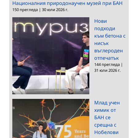
Националния природонаучен музей при БАН
150 прегледа
|
30 юли 2026 г.
Нови
подходи
към бетона с
нисък
въглероден
отпечатък
144 прегледа
|
31 юли 2026 г.
Млад учен
химик от
БАН се
срещна с
Нобелови