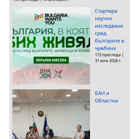
Стартира
научно
изследване
сред
българите в
чужбина
172 прегледа
|
31 юли 2026 г.
БАН и
Областна