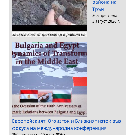
района на
Трън
305 прегледа
|
3 август 2026 г.
Европейският Югоизток и Близкият изток във
фокуса на международна конференция
190 прегледа
|
13 юли 2026 г.